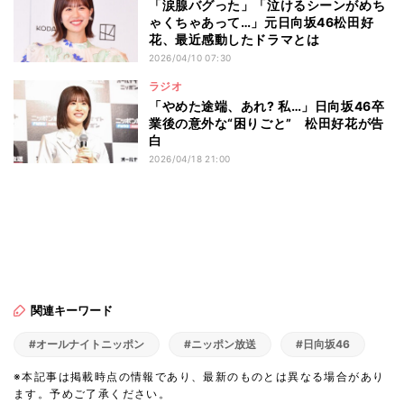
「涙腺バグった」「泣けるシーンがめち
ゃくちゃあって…」元日向坂46松田好
花、最近感動したドラマとは
2026/04/10 07:30
ラジオ
「やめた途端、あれ? 私…」日向坂46卒
業後の意外な“困りごと” 松田好花が告
白
2026/04/18 21:00
関連キーワード
#オールナイトニッポン
#ニッポン放送
#日向坂46
※本記事は掲載時点の情報であり、最新のものとは異なる場合があり
ます。予めご了承ください。