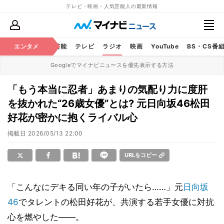
テレビ・映画・人気芸能人の最新情報
エンタメ
芸能
テレビ
ラジオ
映画
YouTube
BS・CS番
Googleでマイナビニュースを優先表示する方法
「もう本当に忍者」あまりの気配り力に度肝
を抜かれた“26歳女優”とは? 元日向坂46松田
好花が密かに抱くライバル心
掲載日
2026/05/13 22:00
URLをコピー
「こんなにデキる同い年の子がいたら……」元
日向坂
46
でタレントの松田好花が、共演する若手女優に対抗
心を燃やした――。