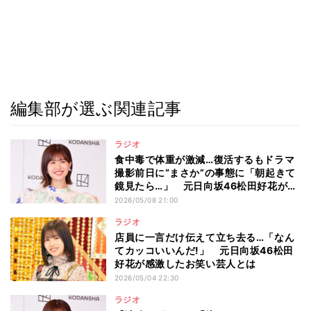
編集部が選ぶ関連記事
ラジオ
食中毒で体重が激減…復活するもドラマ
撮影前日に“まさか”の事態に「朝起きて
鏡見たら…」 元日向坂46松田好花が
『まりとっつぁん』撮影の裏側を告白
2026/05/08 21:00
ラジオ
店員に一言だけ伝えて立ち去る…「なん
てカッコいいんだ!」 元日向坂46松田
好花が感激したお笑い芸人とは
2026/05/04 22:30
ラジオ