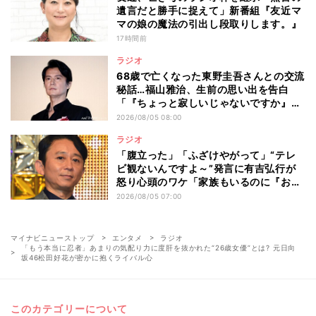
遺言だと勝手に捉えて」新番組『友近マ
マの娘の魔法の引出し段取りします。』
17時間前
ラジオ
68歳で亡くなった東野圭吾さんとの交流
秘話…福山雅治、生前の思い出を告白
「『ちょっと寂しいじゃないですか』と
言われ…」
2026/08/05 08:00
ラジオ
「腹立った」「ふざけやがって」“テレ
ビ観ないんですよ～”発言に有吉弘行が
怒り心頭のワケ「家族もいるのに『おい
おいおいおい!』って言うところでした」
2026/08/05 07:00
マイナビニューストップ
エンタメ
ラジオ
「もう本当に忍者」あまりの気配り力に度肝を抜かれた“26歳女優”とは? 元日向
坂46松田好花が密かに抱くライバル心
このカテゴリーについて