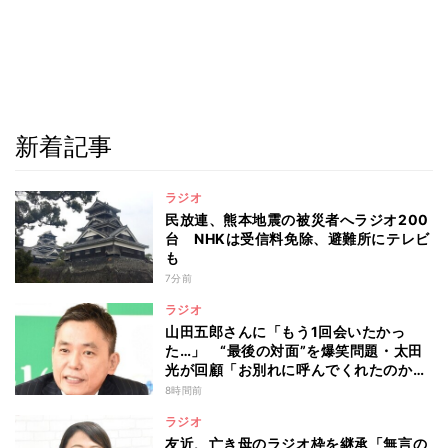
新着記事
ラジオ
民放連、熊本地震の被災者へラジオ200
台 NHKは受信料免除、避難所にテレビ
も
7分前
ラジオ
山田五郎さんに「もう1回会いたかっ
た…」 “最後の対面”を爆笑問題・太田
光が回顧「お別れに呼んでくれたのか
な」
8時間前
ラジオ
友近、亡き母のラジオ枠を継承「無言の