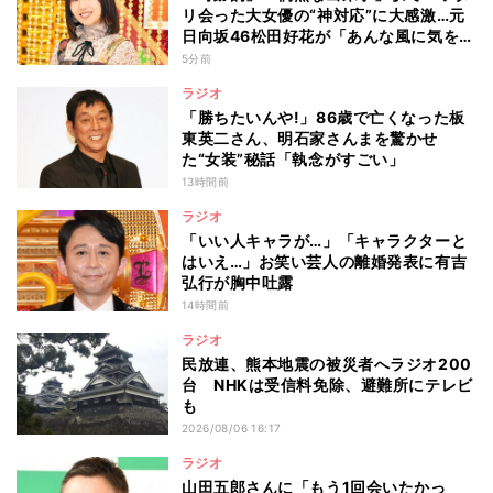
リ会った大女優の“神対応”に大感激…元
日向坂46松田好花が「あんな風に気を使
える人になりたい」と感動した“振る舞
5分前
い”とは
ラジオ
「勝ちたいんや!」86歳で亡くなった板
東英二さん、明石家さんまを驚かせ
た“女装”秘話「執念がすごい」
13時間前
ラジオ
「いい人キャラが…」「キャラクターと
はいえ…」お笑い芸人の離婚発表に有吉
弘行が胸中吐露
14時間前
ラジオ
民放連、熊本地震の被災者へラジオ200
台 NHKは受信料免除、避難所にテレビ
も
2026/08/06 16:17
ラジオ
山田五郎さんに「もう1回会いたかっ