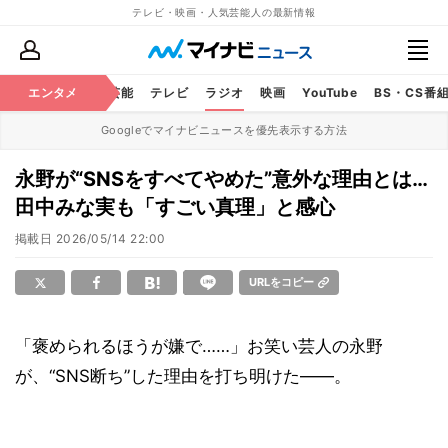
テレビ・映画・人気芸能人の最新情報
エンタメ
芸能
テレビ
ラジオ
映画
YouTube
BS・CS番
Googleでマイナビニュースを優先表示する方法
永野が“SNSをすべてやめた”意外な理由とは…
田中みな実も「すごい真理」と感心
掲載日
2026/05/14 22:00
URLをコピー
「褒められるほうが嫌で……」お笑い芸人の永野
が、“SNS断ち”した理由を打ち明けた――。