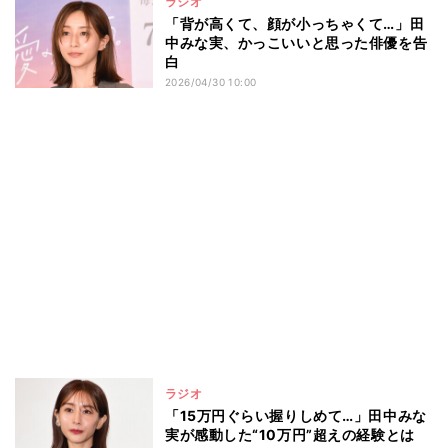
ラジオ
「背が高くて、顔が小っちゃくて…」田
中みな実、かっこいいと思った俳優を告
白
2026/04/30 10:00
ラジオ
「15万円ぐらい握りしめて…」田中みな
実が感動した“10万円”超えの経験とは