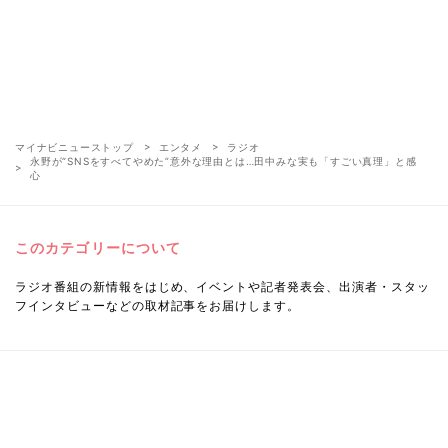
マイナビニューストップ
エンタメ
ラジオ
永野が“SNSをすべてやめた”意外な理由とは…田中みな実も「すごい真理」と感
心
このカテゴリーについて
ラジオ番組の新情報をはじめ、イベントや記者発表会、出演者・スタッ
フインタビューなどの取材記事をお届けします。