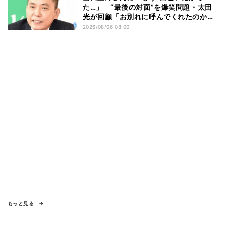
た…」 “最後の対面”を爆笑問題・太田
光が回顧「お別れに呼んでくれたのか
な」
2026/08/06 08:00
もっと見る