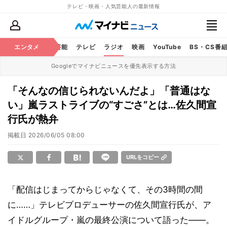
テレビ・映画・人気芸能人の最新情報
エンタメ
芸能
テレビ
ラジオ
映画
YouTube
BS・CS番
Googleでマイナビニュースを優先表示する方法
「そんなの信じられないんだよ」「普通はな
い」嵐ラストライブの“すごさ”とは…佐久間宣
行氏が熱弁
掲載日
2026/06/05 08:00
URLをコピー
「配信はじまってからじゃなくて、その3時間の間
に……」テレビプロデューサーの佐久間宣行氏が、ア
イドルグループ・嵐の最終公演について語った――。