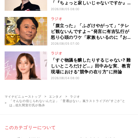
「『ちょっと寂しいじゃないですか』と
言われ…」
2026/08/05 08:00
ラジオ
「腹立った」「ふざけやがって」“テレ
ビ観ないんですよ～”発言に有吉弘行が
怒り心頭のワケ「家族もいるのに『おい
おいおいおい!』って言うところでした」
2026/08/05 07:00
ラジオ
「すぐ物議を醸したりするじゃない? 難
しいところだけど…」田中みな実、教育
現場における“競争の在り方”に持論
2026/08/04 08:00
マイナビニューストップ
エンタメ
ラジオ
「そんなの信じられないんだよ」「普通はない」嵐ラストライブの“すごさ”と
は…佐久間宣行氏が熱弁
このカテゴリーについて