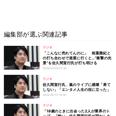
編集部が選ぶ関連記事
ラジオ
「こんなに売れてんのに」 相葉雅紀と
の打ち合わせで楽屋に行くと…“衝撃の光
景”を佐久間宣行氏が打ち明ける
2026/04/26 07:30
ラジオ
佐久間宣行氏、嵐のライブに感嘆「果て
しない」「エンタメ人生の役に立った」
2025/05/10 19:00
ラジオ
「18歳のときに出会った2人が業界のト
ップ」「怖い」佐久間宣行氏が明かした