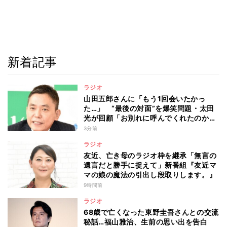
新着記事
ラジオ
山田五郎さんに「もう1回会いたかっ
た…」 “最後の対面”を爆笑問題・太田
光が回顧「お別れに呼んでくれたのか
な」
3分前
ラジオ
友近、亡き母のラジオ枠を継承「無言の
遺言だと勝手に捉えて」新番組『友近マ
マの娘の魔法の引出し段取りします。』
9時間前
ラジオ
68歳で亡くなった東野圭吾さんとの交流
秘話…福山雅治、生前の思い出を告白