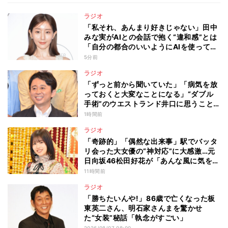
ラジオ
「私それ、あんまり好きじゃない」田中
みな実がAIとの会話で抱く“違和感”とは
「自分の都合のいいようにAIを使ってる
人たちって…」
5分前
ラジオ
「ずっと前から聞いていた」「病気を放
っておくと大変なことになる」“ダブル
手術”のウエストランド井口に思うこと…
有吉弘行が本音を明かした“仕事と病
1時間前
気”の向き合い方
ラジオ
「奇跡的」「偶然な出来事」駅でバッタ
リ会った大女優の“神対応”に大感激…元
日向坂46松田好花が「あんな風に気を使
える人になりたい」と感動した“振る舞
11時間前
い”とは
ラジオ
「勝ちたいんや!」86歳で亡くなった板
東英二さん、明石家さんまを驚かせ
た“女装”秘話「執念がすごい」