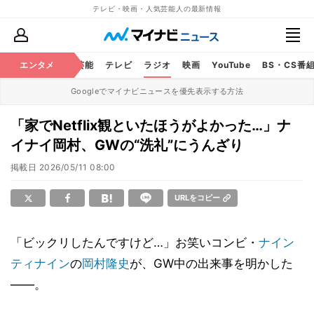
テレビ・映画・人気芸能人の最新情報
エンタメ
芸能
テレビ
ラジオ
映画
YouTube
BS・CS番
Googleでマイナビニュースを優先表示する方法
「家でNetflix観といたほうがよかった…」ナ
イナイ岡村、GWの“洗礼”にうんざり
掲載日
2026/05/11 08:00
URLをコピー
「ビックリしたんですけど…」お笑いコンビ・
ナイン
ティナイン
の
岡村隆史
が、GW中の出来事を明かした
――。