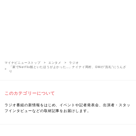
マイナビニューストップ
エンタメ
ラジオ
「家でNetflix観といたほうがよかった…」ナイナイ岡村、GWの“洗礼”にうんざ
り
このカテゴリーについて
ラジオ番組の新情報をはじめ、イベントや記者発表会、出演者・スタッ
フインタビューなどの取材記事をお届けします。