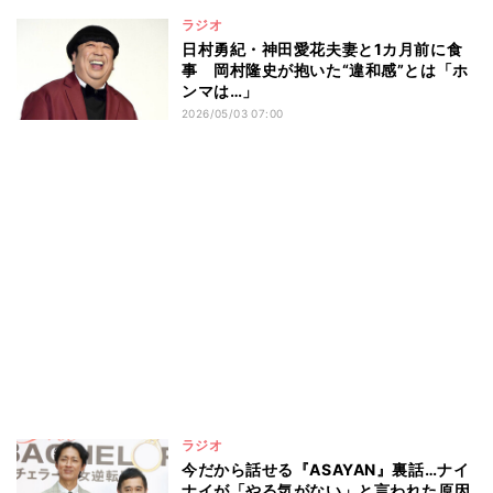
ラジオ
日村勇紀・神田愛花夫妻と1カ月前に食
事 岡村隆史が抱いた“違和感”とは「ホ
ンマは…」
2026/05/03 07:00
ラジオ
今だから話せる『ASAYAN』裏話…ナイ
ナイが「やる気がない」と言われた原因