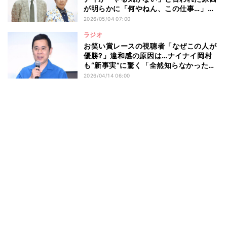
が明らかに「何やねん、この仕事…」
「困ってた」
2026/05/04 07:00
ラジオ
お笑い賞レースの視聴者「なぜこの人が
優勝?」違和感の原因は…ナイナイ岡村
も“新事実”に驚く「全然知らなかった」
「なるほどなと思った」
2026/04/14 06:00