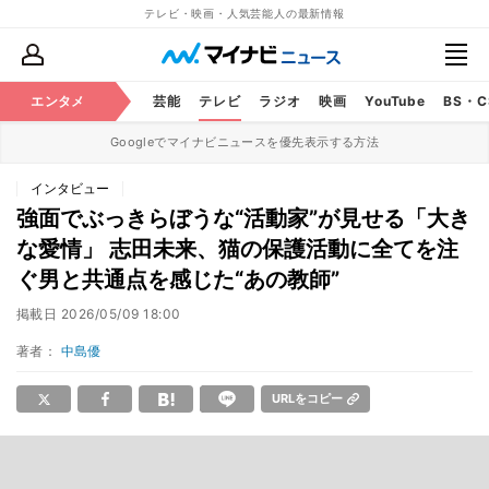
テレビ・映画・人気芸能人の最新情報
エンタメ
芸能
テレビ
ラジオ
映画
YouTube
BS・
Googleでマイナビニュースを優先表示する方法
インタビュー
強面でぶっきらぼうな“活動家”が見せる「大き
な愛情」 志田未来、猫の保護活動に全てを注
ぐ男と共通点を感じた“あの教師”
掲載日
2026/05/09 18:00
著者：
中島優
URLをコピー