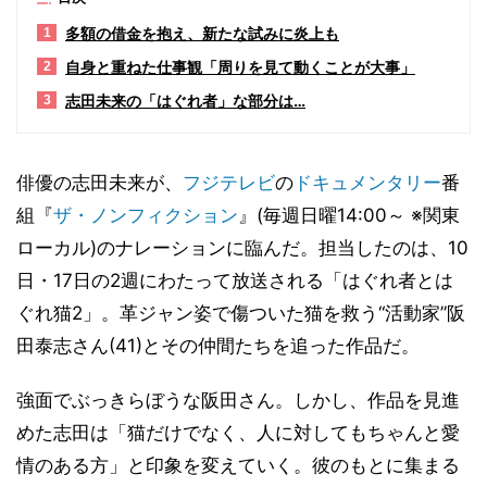
多額の借金を抱え、新たな試みに炎上も
1
自身と重ねた仕事観「周りを見て動くことが大事」
2
志田未来の「はぐれ者」な部分は…
3
俳優の志田未来が、
フジテレビ
の
ドキュメンタリー
番
組『
ザ・ノンフィクション
』(毎週日曜14:00～ ※関東
ローカル)のナレーションに臨んだ。担当したのは、10
日・17日の2週にわたって放送される「はぐれ者とは
ぐれ猫2」。革ジャン姿で傷ついた猫を救う“活動家”阪
田泰志さん(41)とその仲間たちを追った作品だ。
強面でぶっきらぼうな阪田さん。しかし、作品を見進
めた志田は「猫だけでなく、人に対してもちゃんと愛
情のある方」と印象を変えていく。彼のもとに集まる