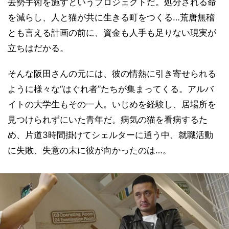
去勢手術を施すというプロジェクトだ。処分される命
を減らし、人と猫が共に生きる町をつくる…荒唐無稽
とも言える計画の前に、資金も人手も足りない現実が
立ちはだかる。
そんな阪田さんの元には、彼の情熱に引き寄せられる
ように様々な“はぐれ者”たちが集まってくる。アルバ
イトの大学生もその一人。いじめを経験し、居場所を
見つけられずにいた青年だ。病気の猫を看病するた
め、片道3時間掛けてシェルターに通う中、就職活動
に失敗、失意の末に彼が向かったのは…。