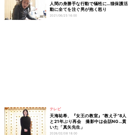
人間の身勝手な行動で犠牲に…猫保護活
動に全てを注ぐ男が抱く怒り
2021/06/25 16:00
テレビ
天海祐希、『女王の教室』“教え子”8人
と21年ぶり再会 撮影中は会話NG…貫
いた「真矢先生」
2026/02/08 18:00