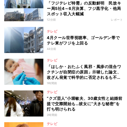
「フジテレビ特需」の反動鮮明 民放キ
ー局5社4～6月決算、フジ黒字化・他局
スポット収入大幅減
12分前
レポート
テレビ
4月クール世帯視聴率、ゴールデン帯で
テレ東がフジを上回る
44分前
テレビ
「はしか・おたふく風邪・風疹の混合ワ
クチンが自閉症の原因」示唆した論文、
改ざん発覚で科学的に否定されるも不安
消えず…科学者たちの反証はなぜ届かな
1時間前
かったのか
テレビ
“クズ芸人”小堀敏夫、30歳女性と結婚前
提で交際開始も…彼女に“大きな秘密”を
打ち明けられる
2時間前
テレビ