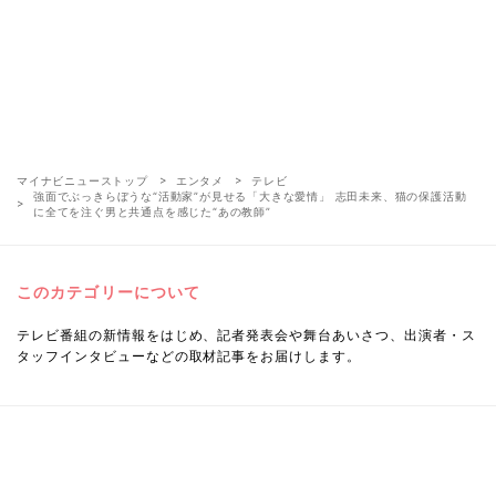
マイナビニューストップ
エンタメ
テレビ
強面でぶっきらぼうな“活動家”が見せる「大きな愛情」 志田未来、猫の保護活動
に全てを注ぐ男と共通点を感じた“あの教師”
このカテゴリーについて
テレビ番組の新情報をはじめ、記者発表会や舞台あいさつ、出演者・ス
タッフインタビューなどの取材記事をお届けします。