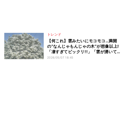
トレンド
【何これ】雲みたいにモコモコ…満開
の“なんじゃもんじゃの木”が想像以上!
「凄すぎてビックリ!!」「雲が湧いてく
る」「こんなモコモコは初めて」
2026/05/07 18:45