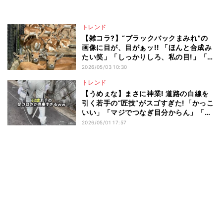
トレンド
【雑コラ?】“ブラックバックまみれ”の
画像に目が、目がぁッ!! 「ほんと合成み
たい笑」「しっかりしろ、私の目!」「肉
食動物の気持ちがわかる」と話題
2026/05/03 10:30
トレンド
【うめぇな】まさに神業! 道路の白線を
引く若手の“匠技”がスゴすぎた!「かっこ
いい」「マジでつなぎ目分からん」「天
才が天職を得た」
2026/05/01 17:57