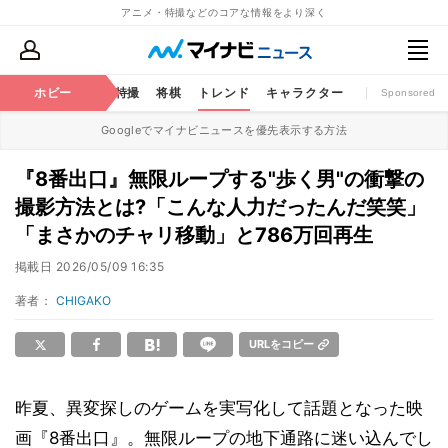
アニメ・特撮などのコアな情報をより深く
ミック
ホビー
おもちゃ
特撮
将棋
トレンド
キャラクター
Sponsored
Googleでマイナビニュースを優先表示する方法
『8番出口』無限ループする"歩く男"の衝撃の
撮影方法とは?「こんな人力だったんだ笑笑」
「まさかのチャリ移動」と786万回再生
掲載日
2026/05/09 16:35
著者：
CHIGAKO
URLをコピー
昨夏、異変探しのゲームを実写化して話題となった映
画『8番出口』。無限ループの地下通路に迷い込んでし