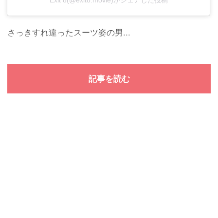
Exit 8(@exit8.movie)がシェアした投稿
さっきすれ違ったスーツ姿の男...
記事を読む