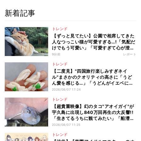
新着記事
トレンド
【ずっと見てたい】公園で相席してきた
人なつっこい猫が可愛すぎる…!「気配だ
けでもう可愛い」「可愛すぎて心が澄ん
でいく」と110万回再生
9分前
レポート
トレンド
【二度見】"四国旅行楽しみすぎネイ
ル"まさかのクオリティの高さに「うど
ん愛を感じる…」「うどんがイエベに馴
染むなんて」と12万いいね
2026/08/07 17:24
トレンド
【超貴重映像】幻のタコ"アオイガイ"が
宇久島に出現し840万回再生の大反響!!
「生きてるうちに観てみたい」「船漕い
でるみたいなの可愛い」
2026/08/07 11:25
トレンド