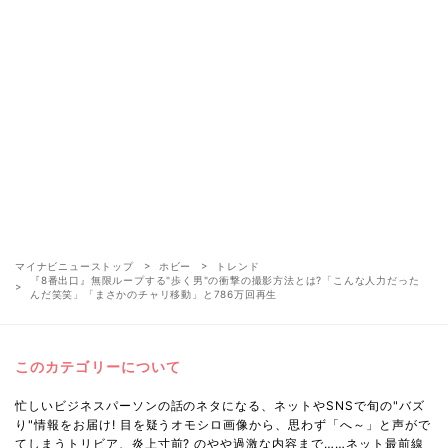
マイナビニューストップ
ホビー
トレンド
『8番出口』無限ループする"歩く男"の衝撃の撮影方法とは?「こんな人力だった
んだ笑笑」「まさかのチャリ移動」と786万回再生
このカテゴリーについて
忙しいビジネスパーソンの話のネタになる、ネットやSNSで旬の"バズ
り"情報をお届け! 目を疑うオモシロ画像から、思わず「へ～」と声がで
てしまうトリビア、炎上寸前? のやや過激な内容まで……ネット最前線