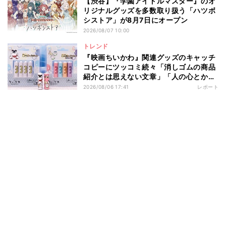
【渋谷】『学園アイドルマスター』のオ
リジナルグッズを多数取り扱う「ハツボ
シストア」が8月7日にオープン
2026/08/07 10:00
トレンド
『映画ちいかわ』関連グッズのキャッチ
コピーにツッコミ続々「消しゴムの商品
紹介とは思えない文章」「人の心とかな
いんか」
2026/08/06 17:41
レポート