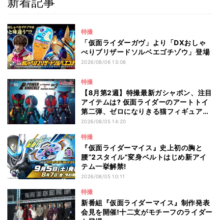
新着記事
特撮
「仮面ライダーガヴ」より「DXおしゃ
べりブリザードソルベエゴチゾウ」登場
2026/08/06 13:06
特撮
【8月第2週】特撮最新ガシャポン、注目
アイテムは? 仮面ライダーのアートトイ
第二弾、ゼロになりきる猫フィギュアも
登場
2026/08/05 14:20
特撮
『仮面ライダーマイス』史上初の胸と
腰“2スタイル”変身ベルトはじめ新アイ
テム一挙解禁!
2026/08/05 10:11
特撮
新番組『仮面ライダーマイス』制作発表
会見を開催!十二支がモチーフのライダー