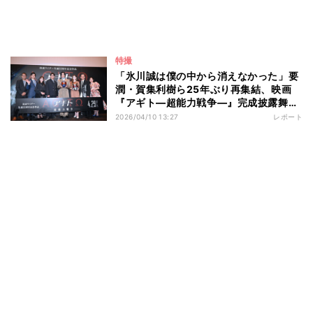
特撮
「氷川誠は僕の中から消えなかった」要
潤・賀集利樹ら25年ぶり再集結、映画
『アギト―超能力戦争―』完成披露舞台
挨拶
2026/04/10 13:27
レポート