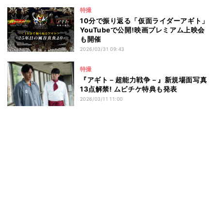
特撮
10分で振り返る「仮面ライダーアギト」
YouTubeで公開!映画プレミアム上映会
も開催
2026/03/31 09:43
特撮
『アギト－超能力戦争－』新規場面写真
13点解禁! ムビチケ特典も発表
2026/03/11 11:00