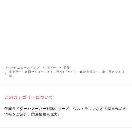
マイナビニューストップ
ホビー
特撮
津上翔一、仮面ライダーアギトに変身!『アギト―超能力戦争―』劇中新カット公
開
このカテゴリーについて
仮面ライダーやスーパー戦隊シリーズ、ウルトラマンなどの特撮作品の
情報をご紹介。関連情報も充実。