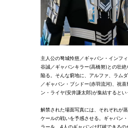
主人公の弩城怜慈／ギャバン・インフィニ
谷誠／ギャバンキラー(高橋努)との壮
陥る。そんな窮地に、アルファ、ラムダ
／ギャバン・ブシドー(赤羽流河)、祝喜
ン・ライヤ(安井謙太郎)が集結すると
解禁された場面写真には、それぞれが蒸
ケールの戦いを予感させる。ギャバン・
ラーを、4人のギャバンは打破できるの