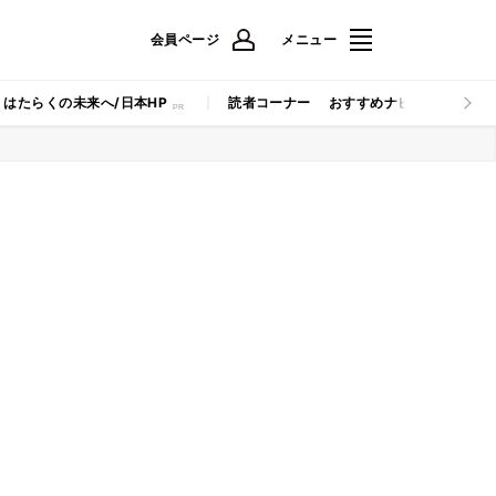
会員ページ
メニュー
はたらくの未来へ/日本HP
読者コーナー
おすすめナビ
マイナビB