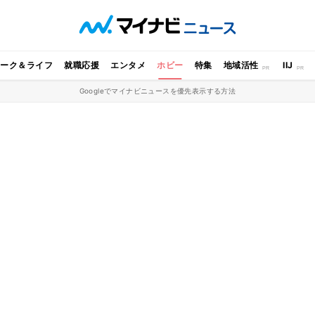
ワーク＆ライフ
就職応援
エンタメ
ホビー
特集
地域活性
IIJ
Googleでマイナビニュースを優先表示する方法