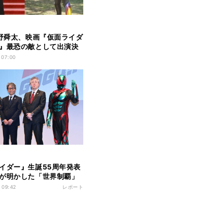
曽野舜太、映画『仮面ライダ
』最恐の敵として出演決
本格的な殺陣にも初挑戦
 07:00
イダー』生誕55周年発表
が明かした「世界制覇」
「仮面ライダーを全世界で
 09:42
レポート
存在に」まだ見ぬライダ
ス」の情報も