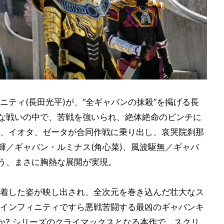
ティ(長田光平)が、“全ギャバンの抹殺”を掲げる長
絶な戦いの中で、苦戦を強いられ、絶体絶命のピンチに
、イオタ、ゼータが合同作戦に乗り出し、哀哭院刹那
輝／ギャバン・ルミナス(角心菜)、風波駆無／ギャバ
いう、まさに胸熱な展開が実現。
着した姿が映し出され、全次元を巻き込んだ壮大なス
インフィニティですら悪戦苦闘する最凶のギャバンキ
か? シリーズのクライマックスとなる本作で、スクリ