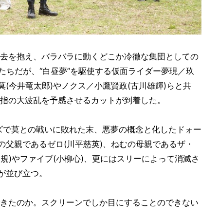
去を抱え、バラバラに動くどこか冷徹な集団としての
たちだが、“白昼夢”を駆使する仮面ライダー夢現／玖
莫(今井竜太郎)やノクス／小鷹賢政(古川雄輝)らと共
指の大波乱を予感させるカットが到着した。
ズで莫との戦いに敗れた末、悪夢の概念と化したドォー
の父親であるゼロ(川平慈英)、ねむの母親であるザ・
裕規)やファイブ(小柳心)、更にはスリーによって消滅さ
でが並び立つ。
きたのか。スクリーンでしか目にすることのできない