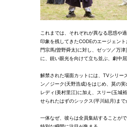
これまでは、それぞれが異なる思惑や過
印象を残してきたCODEのエージェント
門宗馬(曽野舜太)に対し、ゼッツ／万津
に、鋭い眼光を向けて立ち並ぶ、劇中屈
解禁された場面カットには、TVシリー
ン／ジーク(天野浩成)をはじめ、莫の実
レディ(美村里江)に加え、スリー(玉城
せられたはずのシックス(平川結月)ま
一体なぜ、彼らは全員集結することがで
特別な瞬間に注目が集まる。