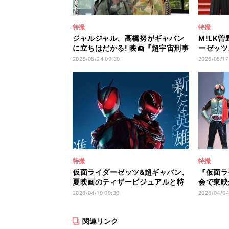
特撮
特撮
ジャルジャル、高橋努がギャバン
M!LK
に立ちはだかる! 映画『超宇宙刑事
ーゼッツ
ギャバン インフィニティ』出演決
定 - 
2026/05/24 09:30
2026/05/17
定
特撮
特撮
仮面ライダーゼッツ&超ギャバン、
『仮面ラ
夏映画のティザービジュアルと特
会で東映
報を解禁!
の野望!
2026/04/19 09:30
2026/04/04
愛される
ー「マイ
関連リンク