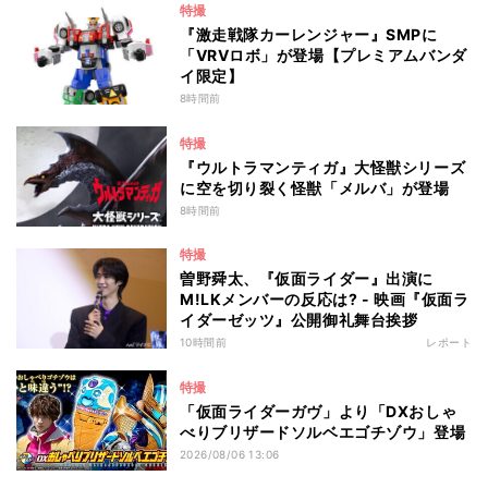
特撮
『激走戦隊カーレンジャー』SMPに
「VRVロボ」が登場【プレミアムバンダ
イ限定】
8時間前
特撮
『ウルトラマンティガ』大怪獣シリーズ
に空を切り裂く怪獣「メルバ」が登場
8時間前
特撮
曽野舜太、『仮面ライダー』出演に
M!LKメンバーの反応は? - 映画『仮面ラ
イダーゼッツ』公開御礼舞台挨拶
10時間前
レポート
特撮
「仮面ライダーガヴ」より「DXおしゃ
べりブリザードソルベエゴチゾウ」登場
2026/08/06 13:06