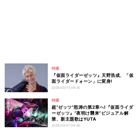
特撮
『仮面ライダーゼッツ』天野浩成、「仮
面ライダードォーン」に変身!
2026/03/15 09:30
特撮
超“ゼッツ”怒涛の第2章へ!『仮面ライダ
ーゼッツ』“夜明け襲来”ビジュアル解
禁、新主題歌はYUTA
2026/03/01 09:30