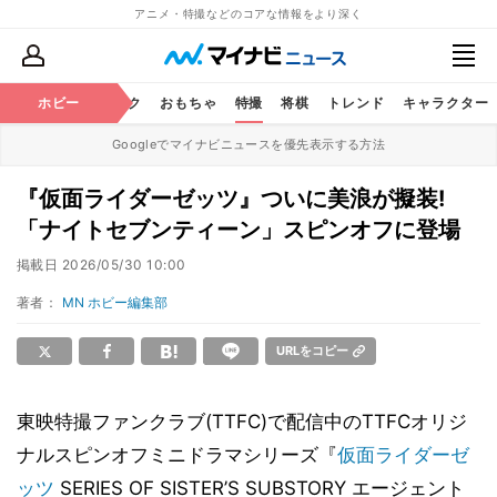
アニメ・特撮などのコアな情報をより深く
ニメ
鉄道
ホビー
コミック
おもちゃ
特撮
将棋
トレンド
キャラクター
Googleでマイナビニュースを優先表示する方法
『仮面ライダーゼッツ』ついに美浪が擬装!
「ナイトセブンティーン」スピンオフに登場
掲載日
2026/05/30 10:00
著者：
MN ホビー編集部
URLをコピー
東映特撮ファンクラブ(TTFC)で配信中のTTFCオリジ
ナルスピンオフミニドラマシリーズ『
仮面ライダーゼ
ッツ
SERIES OF SISTER’S SUBSTORY エージェント