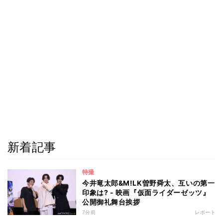
新着記事
特撮
今井竜太郎&M!LK曽野舜太、互いの第一
印象は? - 映画『仮面ライダーゼッツ』
公開御礼舞台挨拶
7分前
レポート