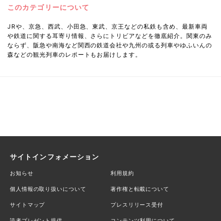
このカテゴリーについて
JRや、京急、西武、小田急、東武、京王などの私鉄も含め、最新車両
や鉄道に関する耳寄り情報、さらにトリビアなどを徹底紹介。関東のみ
ならず、阪急や南海など関西の鉄道会社や九州の或る列車やゆふいんの
森などの観光列車のレポートもお届けします。
サイトインフォメーション
お知らせ
利用規約
個人情報の取り扱いについて
著作権と転載について
サイトマップ
プレスリリース受付
読者プレゼント提供
コンテンツ利用について