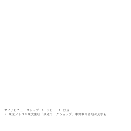
マイナビニューストップ
ホビー
鉄道
東京メトロ＆東大生研「鉄道ワークショップ」中野車両基地の見学も