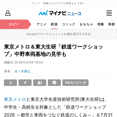
アニメ・特撮などのコアな情報をより深く
ホビー
アニメ
鉄道
コミック
おもちゃ
特撮
将棋
Googleでマイナビニュースを優先表示する方法
東京メトロ＆東大生研「鉄道ワークショッ
プ」中野車両基地の見学も
掲載日
2026/05/08 18:04
著者：
佐々木康弘
URLをコピー
東京メトロ
と東京大学生産技術研究所(東大生研)は、
中学生・高校生を対象とした「鉄道ワークショップ
2026 ～都市と車両をつなぐ鉄道のしくみ～」を7月31