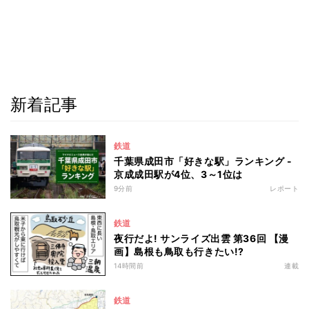
新着記事
鉄道
千葉県成田市「好きな駅」ランキング -
京成成田駅が4位、3～1位は
9分前
レポート
鉄道
夜行だよ! サンライズ出雲 第36回 【漫
画】島根も鳥取も行きたい!?
14時間前
連載
鉄道