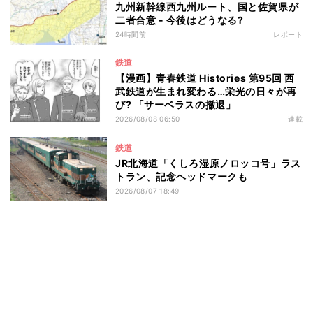
九州新幹線西九州ルート、国と佐賀県が
二者合意 - 今後はどうなる?
24時間前
レポート
鉄道
【漫画】青春鉄道 Histories 第95回 西
武鉄道が生まれ変わる…栄光の日々が再
び? 「サーベラスの撤退」
2026/08/08 06:50
連載
鉄道
JR北海道「くしろ湿原ノロッコ号」ラス
トラン、記念ヘッドマークも
2026/08/07 18:49