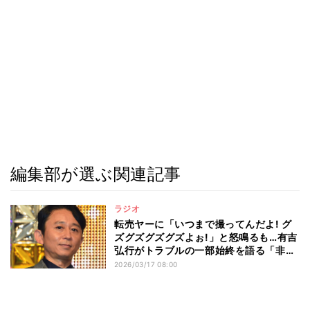
編集部が選ぶ関連記事
ラジオ
転売ヤーに「いつまで撮ってんだよ! グ
ズグズグズグズよぉ!」と怒鳴るも…有吉
弘行がトラブルの一部始終を語る「非常
に生きづらいです」
2026/03/17 08:00