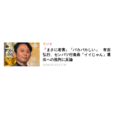
ラジオ
「まさに老害」「バカバカしい」 有吉
弘行、センバツ行進曲「イイじゃん」選
出への批判に反論
2026/01/25 07:30