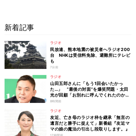
新着記事
ラジオ
民放連、熊本地震の被災者へラジオ200
台 NHKは受信料免除、避難所にテレビ
も
7分前
ラジオ
山田五郎さんに「もう1回会いたかっ
た…」 “最後の対面”を爆笑問題・太田
光が回顧「お別れに呼んでくれたのか
な」
8時間前
ラジオ
友近、亡き母のラジオ枠を継承「無言の
遺言だと勝手に捉えて」新番組『友近マ
マの娘の魔法の引出し段取りします。』
17時間前