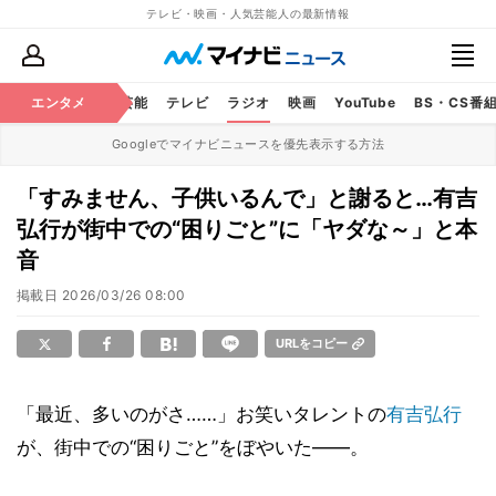
テレビ・映画・人気芸能人の最新情報
エンタメ
芸能
テレビ
ラジオ
映画
YouTube
BS・CS番
Googleでマイナビニュースを優先表示する方法
「すみません、子供いるんで」と謝ると…有吉
弘行が街中での“困りごと”に「ヤダな～」と本
音
掲載日
2026/03/26 08:00
URLをコピー
「最近、多いのがさ……」お笑いタレントの
有吉弘行
が、街中での“困りごと”をぼやいた――。