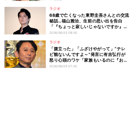
ラジオ
68歳で亡くなった東野圭吾さんとの交流
秘話…福山雅治、生前の思い出を告白
「『ちょっと寂しいじゃないですか』と
言われ…」
2026/08/05 08:00
ラジオ
「腹立った」「ふざけやがって」“テレ
ビ観ないんですよ～”発言に有吉弘行が
怒り心頭のワケ「家族もいるのに『おい
おいおいおい!』って言うところでした」
2026/08/05 07:00