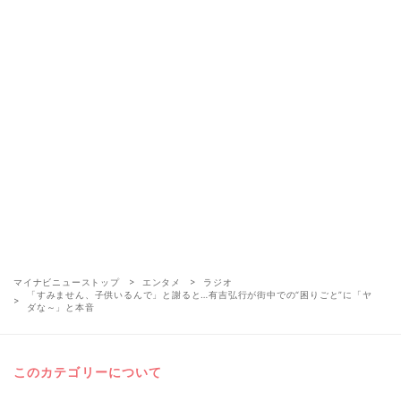
マイナビニューストップ
エンタメ
ラジオ
「すみません、子供いるんで」と謝ると…有吉弘行が街中での“困りごと”に「ヤ
ダな～」と本音
このカテゴリーについて