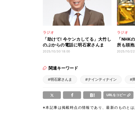
ラジオ
ラジオ
「助けて! 今ケンカしてる」大竹し
「NHK
のぶからの電話に明石家さんま
所も頭抱
は…
白司会者
2025/10/30 18:00
2025/10/22
り”とは
関連キーワード
#明石家さんま
#ナインティナイン
#
URLをコピー
※本記事は掲載時点の情報であり、最新のものと