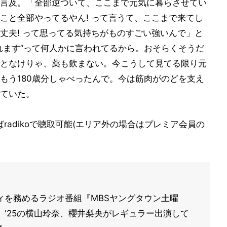
言及。「全部逆ついて、ここまで元気に暮らさせてい
こと全部やってるやん! って言うて、ここまで来てし
丈夫! って思ってる気持ちがものすごい強いんで」と
れます”って何人かに言われてるから。おそらくそうだ
となけりゃ、薬も飲まない。今こうして見てる限り元
もう180歳分しゃべったんで。今は筋肉がのどを支え
ていた。
radikoで聴取可能(エリア外の場合はプレミア会員の
ィを務めるラジオ番組『MBSヤングタウン土曜
'25の横山玲奈、櫻井梨央がレギュラー出演して