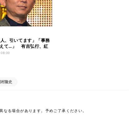
の人、引いてます」「事務
えて…」 有吉弘行、紅
としての譲れない“こだわ
 08:00
岡村隆史
は異なる場合があります。予めご了承ください。