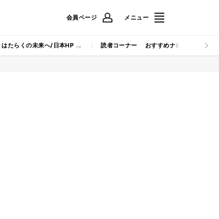
会員ページ
メニュー
はたらくの未来へ/日本HP
読者コーナー
おすすめナビ
マイナビB