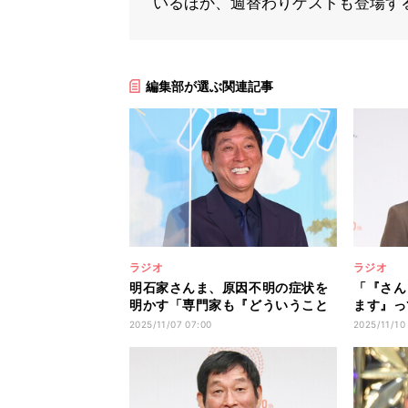
いるほか、週替わりゲストも登場す
編集部が選ぶ関連記事
ラジオ
ラジオ
明石家さんま、原因不明の症状を
「『さん
明かす「専門家も『どういうこと
ます』っ
なんだろう?』って」
の“神対
2025/11/07 07:00
2025/11/10