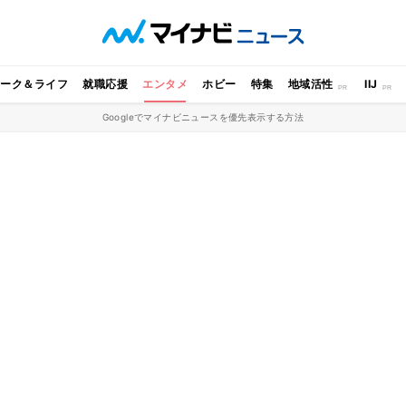
ワーク＆ライフ
就職応援
エンタメ
ホビー
特集
地域活性
IIJ
Googleでマイナビニュースを優先表示する方法