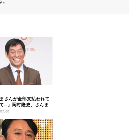
る。
まさんが全部支払われて
て…」岡村隆史、さんま
応”に感激
 07:00