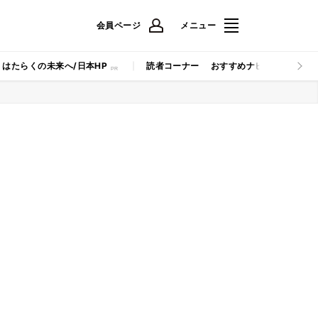
会員ページ
メニュー
はたらくの未来へ/日本HP
読者コーナー
おすすめナビ
マイナビB