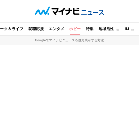
ワーク＆ライフ
就職応援
エンタメ
ホビー
特集
地域活性
IIJ
Googleでマイナビニュースを優先表示する方法