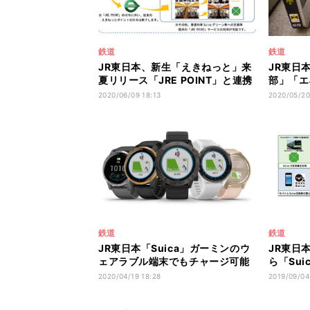
鉄道
鉄道
JR東日本、新生「えきねっと」来
JR東日本
夏リリース「JRE POINT」と連携
部」「エ
も
置
2020/06/09 18:13
2020/05/20
鉄道
鉄道
JR東日本「Suica」ガーミンのウ
JR東日本
ェアラブル端末でもチャージ可能
ら「Su
に
ト付与
2020/04/19 18:28
2019/09/04