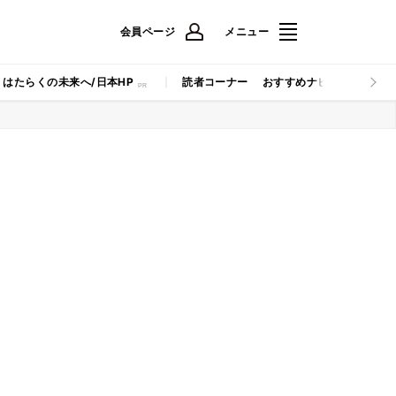
会員ページ
メニュー
はたらくの未来へ/日本HP
読者コーナー
おすすめナビ
マイナビB