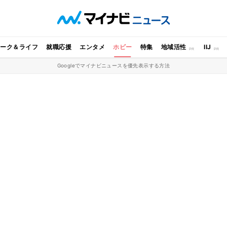
ワーク＆ライフ
就職応援
エンタメ
ホビー
特集
地域活性
IIJ
Googleでマイナビニュースを優先表示する方法