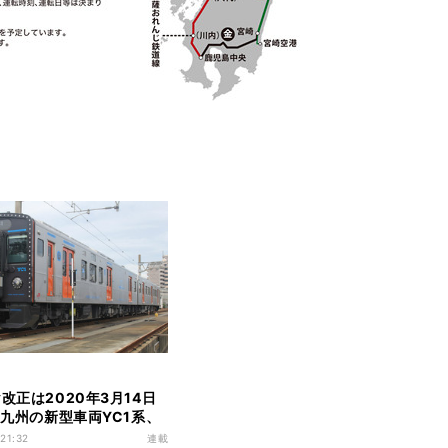
ヤ改正は2020年3月14日
JR九州の新型車両YC1系、
でデビュー - 821系の追
 21:32
連載