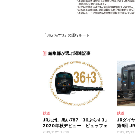
「36ぷらす3」の運行ルート
編集部が選ぶ関連記事
鉄道
鉄道
JR九州、黒い787「36ぷらす3」
JRダイ
2020年秋デビュー - ビュッフェ
第6回 
復活
長崎地区
2019/11/21 15:19
2019/12/13