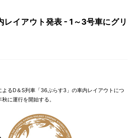
内レイアウト発表 - 1～3号車にグリ
によるD＆S列車「36ぷらす3」の車内レイアウトにつ
0年秋に運行を開始する。