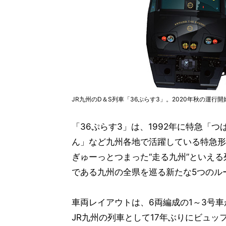
JR九州のD＆S列車「36ぷらす3」。2020年秋の運行
「36ぷらす3」は、1992年に特急「
ん」など九州各地で活躍している特急形
ぎゅーっとつまった“走る九州”といえ
である九州の全県を巡る新たな5つのル
車両レイアウトは、6両編成の1～3号車
JR九州の列車として17年ぶりにビュ