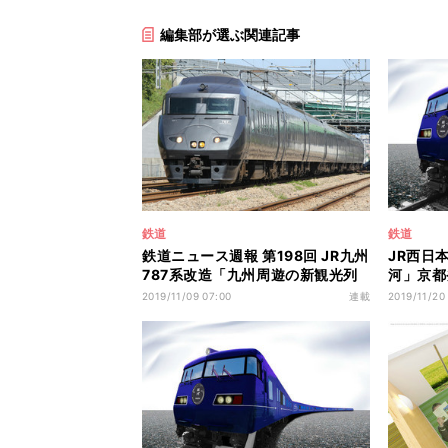
編集部が選ぶ関連記事
鉄道
鉄道
鉄道ニュース週報 第198回 JR九州
JR西日本
787系改造「九州周遊の新観光列
河」京都
車」報道、その背景は
運行開始
2019/11/09 07:00
連載
2019/11/20