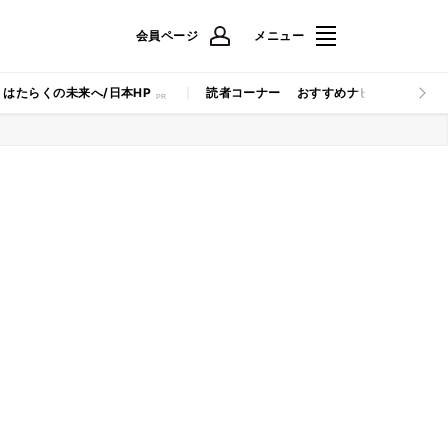
会員ページ
メニュー
はたらくの未来へ/日本HP
読者コーナー
おすすめナビ
マイナビB