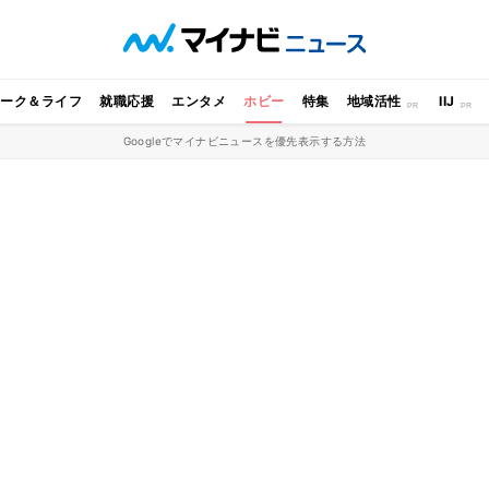
ワーク＆ライフ
就職応援
エンタメ
ホビー
特集
地域活性
IIJ
Googleでマイナビニュースを優先表示する方法