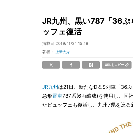
JR九州、黒い787「36ぷ
ッフェ復活
掲載日
2019/11/21 15:19
著者：
上新大介
URLをコピー
JR九州
は21日、新たなD＆S列車「36
急形
電車
787系(6両編成)を使用し、
たビュッフェも復活し、九州7県を巡る