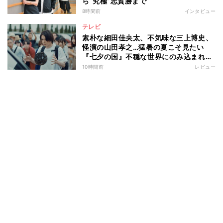
ら“究極”志賀勝まで
8時間前
インタビュー
テレビ
素朴な細田佳央太、不気味な三上博史、
怪演の山田孝之…猛暑の夏こそ見たい
『七夕の国』不穏な世界にのみ込まれる
超常ミステリー
10時間前
レビュー