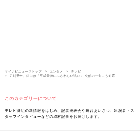
マイナビニューストップ
エンタメ
テレビ
刀剣男士、紅白は「平成最後にふさわしい戦い」 突然の一句にも対応
このカテゴリーについて
テレビ番組の新情報をはじめ、記者発表会や舞台あいさつ、出演者・ス
タッフインタビューなどの取材記事をお届けします。