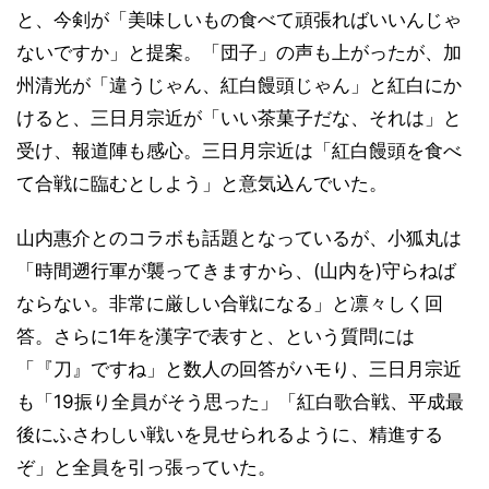
と、今剣が「美味しいもの食べて頑張ればいいんじゃ
ないですか」と提案。「団子」の声も上がったが、加
州清光が「違うじゃん、紅白饅頭じゃん」と紅白にか
けると、三日月宗近が「いい茶菓子だな、それは」と
受け、報道陣も感心。三日月宗近は「紅白饅頭を食べ
て合戦に臨むとしよう」と意気込んでいた。
山内惠介とのコラボも話題となっているが、小狐丸は
「時間遡行軍が襲ってきますから、(山内を)守らねば
ならない。非常に厳しい合戦になる」と凛々しく回
答。さらに1年を漢字で表すと、という質問には
「『刀』ですね」と数人の回答がハモり、三日月宗近
も「19振り全員がそう思った」「紅白歌合戦、平成最
後にふさわしい戦いを見せられるように、精進する
ぞ」と全員を引っ張っていた。