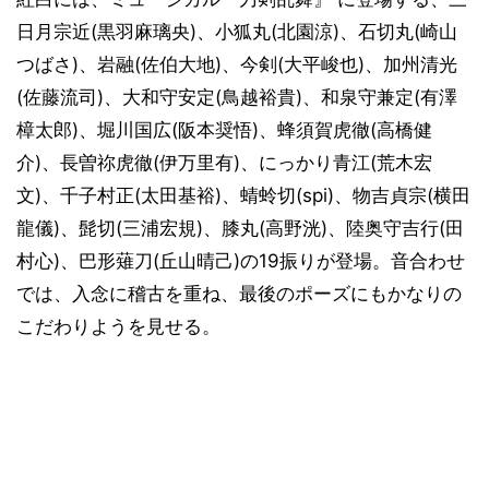
日月宗近(黒羽麻璃央)、小狐丸(北園涼)、石切丸(崎山
つばさ)、岩融(佐伯大地)、今剣(大平峻也)、加州清光
(佐藤流司)、大和守安定(鳥越裕貴)、和泉守兼定(有澤
樟太郎)、堀川国広(阪本奨悟)、蜂須賀虎徹(高橋健
介)、長曽祢虎徹(伊万里有)、にっかり青江(荒木宏
文)、千子村正(太田基裕)、蜻蛉切(spi)、物吉貞宗(横田
龍儀)、髭切(三浦宏規)、膝丸(高野洸)、陸奥守吉行(田
村心)、巴形薙刀(丘山晴己)の19振りが登場。音合わせ
では、入念に稽古を重ね、最後のポーズにもかなりの
こだわりようを見せる。