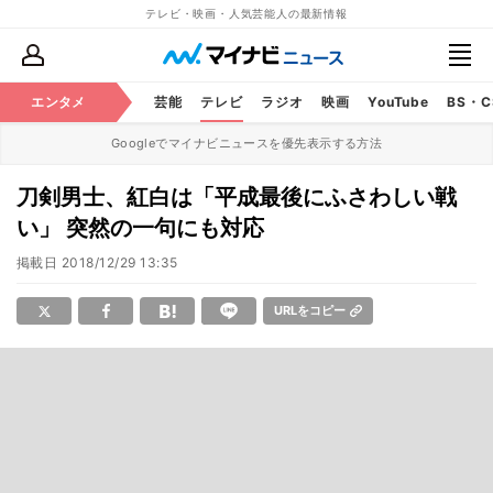
テレビ・映画・人気芸能人の最新情報
エンタメ
芸能
テレビ
ラジオ
映画
YouTube
BS・
Googleでマイナビニュースを優先表示する方法
刀剣男士、紅白は「平成最後にふさわしい戦
い」 突然の一句にも対応
掲載日
2018/12/29 13:35
URLをコピー