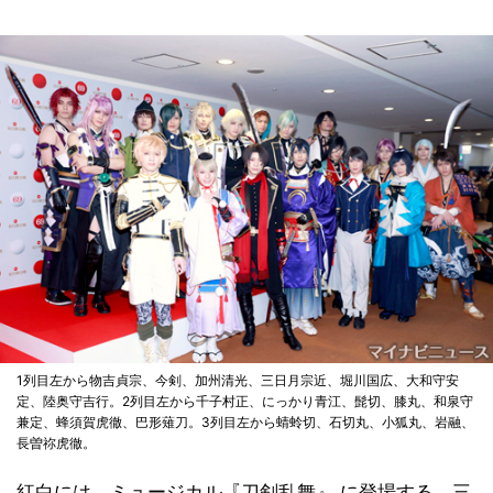
1列目左から物吉貞宗、今剣、加州清光、三日月宗近、堀川国広、大和守安
定、陸奥守吉行。2列目左から千子村正、にっかり青江、髭切、膝丸、和泉守
兼定、蜂須賀虎徹、巴形薙刀。3列目左から蜻蛉切、石切丸、小狐丸、岩融、
長曽祢虎徹。
紅白には、ミュージカル『刀剣乱舞』 に登場する、三