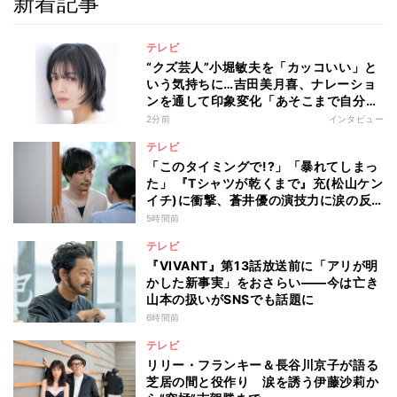
新着記事
テレビ
“クズ芸人”小堀敏夫を「カッコいい」と
いう気持ちに…吉田美月喜、ナレーショ
ンを通して印象変化「あそこまで自分に
正直に生きられる人は、なかなかいな
2分前
インタビュー
い」
テレビ
「このタイミングで!?」「暴れてしまっ
た」 『Tシャツが乾くまで』充(松山ケン
イチ)に衝撃、蒼井優の演技力に涙の反
響も
5時間前
テレビ
『VIVANT』第13話放送前に「アリが明
かした新事実」をおさらい――今は亡き
山本の扱いがSNSでも話題に
6時間前
テレビ
リリー・フランキー＆長谷川京子が語る
芝居の間と役作り 涙を誘う伊藤沙莉か