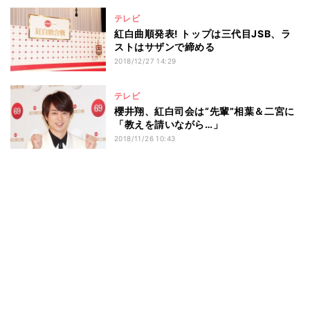
テレビ
紅白曲順発表! トップは三代目JSB、ラ
ストはサザンで締める
2018/12/27 14:29
テレビ
櫻井翔、紅白司会は“先輩”相葉＆二宮に
「教えを請いながら…」
2018/11/26 10:43