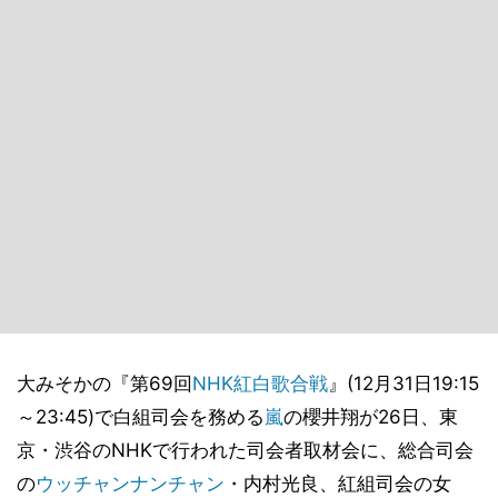
大みそかの『第69回
NHK
紅白歌合戦
』(12月31日19:15
～23:45)で白組司会を務める
嵐
の櫻井翔が26日、東
京・渋谷のNHKで行われた司会者取材会に、総合司会
の
ウッチャンナンチャン
・内村光良、紅組司会の女