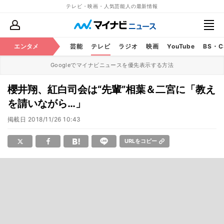
テレビ・映画・人気芸能人の最新情報
エンタメ
芸能
テレビ
ラジオ
映画
YouTube
BS・
Googleでマイナビニュースを優先表示する方法
櫻井翔、紅白司会は“先輩”相葉＆二宮に「教え
を請いながら…」
掲載日
2018/11/26 10:43
URLをコピー