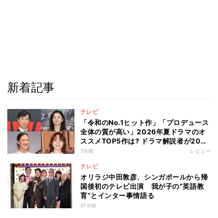
新着記事
テレビ
「令和のNo.1ヒット作」「プロデュース
全体の質が高い」2026年夏ドラマのオ
ススメTOP5作は? ドラマ解説者が20作
の傾向を“視聴率無視”で徹底分析
7分前
レビュー
テレビ
オリラジ中田敦彦、シンガポールから帰
国後初のテレビ出演 我が子の“英語教
育”とインター事情語る
37分前