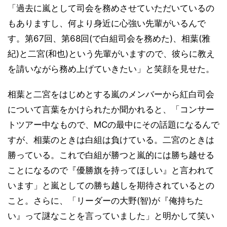
「過去に嵐として司会を務めさせていただいているの
もありますし、何より身近に心強い先輩がいるんで
す。第67回、第68回(で白組司会を務めた)、相葉(雅
紀)と二宮(和也)という先輩がいますので、彼らに教え
を請いながら務め上げていきたい」と笑顔を見せた。
相葉と二宮をはじめとする嵐のメンバーから紅白司会
について言葉をかけられたか聞かれると、「コンサー
トツアー中なもので、MCの最中にその話題になるんで
すが、相葉のときは白組は負けている。二宮のときは
勝っている。これで白組が勝つと嵐的には勝ち越せる
ことになるので『優勝旗を持ってほしい』と言われて
います」と嵐としての勝ち越しを期待されているとの
こと。さらに、「リーダーの大野(智)が『俺持ちた
い』って謎なことを言っていました」と明かして笑い