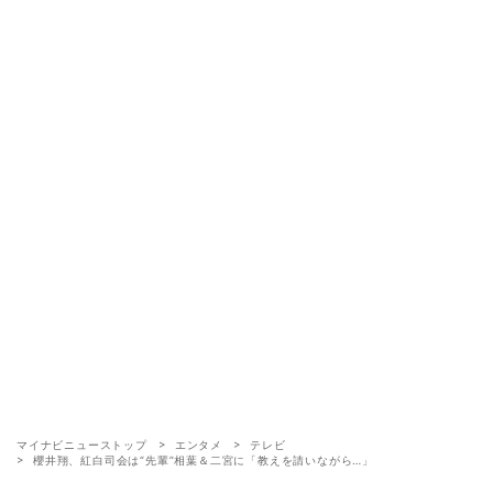
マイナビニューストップ
エンタメ
テレビ
櫻井翔、紅白司会は“先輩”相葉＆二宮に「教えを請いながら…」