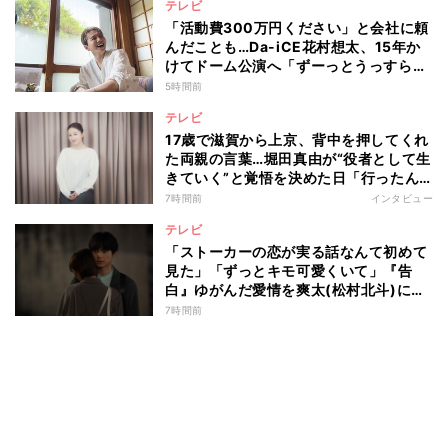
テレビ
「活動費300万円ください」と会社に頼
んだことも…Da-iCE花村想太、15年か
けてドーム公演へ「ずーっとうっすらや
けど右肩上がり続けられていた」
5時間前
テレビ
17歳で滋賀から上京、背中を押してくれ
た両親の言葉…堀田真由が“役者として生
きていく”と覚悟を決めた日「行ったん
やったら、もう帰られへんな」
7時間前
インタビュー
テレビ
「ストーカーの恋が実る話なんて初めて
見た」「ずっとキモ可愛くいて」『告
白』ゆがんだ愛情を爽太(松村北斗)に向
ける視聴者の声
7時間前