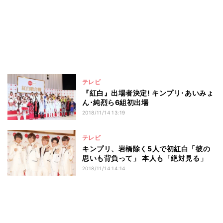
テレビ
『紅白』出場者決定! キンプリ･あいみょ
ん･純烈ら6組初出場
2018/11/14 13:19
テレビ
キンプリ、岩橋除く5人で初紅白「彼の
思いも背負って」 本人も「絶対見る」
2018/11/14 14:14