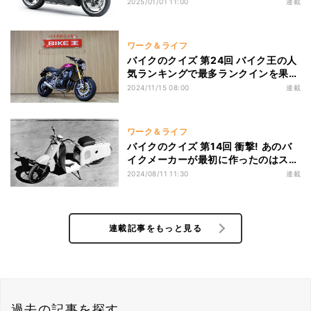
クがあった?
2025/01/01 11:00
連載
ワーク＆ライフ
バイクのクイズ 第24回 バイク王の人
気ランキングで最多ランクインを果た
したバイクは?
2024/11/15 08:00
連載
ワーク＆ライフ
バイクのクイズ 第14回 衝撃! あのバ
イクメーカーが最初に作ったのはスク
ーターだった?
2024/08/11 11:30
連載
連載記事をもっと見る
過去の記事を探す