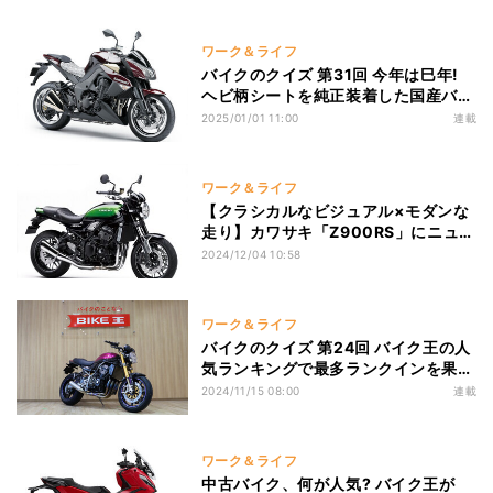
ワーク＆ライフ
バイクのクイズ 第31回 今年は巳年!
ヘビ柄シートを純正装着した国産バイ
クがあった?
2025/01/01 11:00
連載
ワーク＆ライフ
【クラシカルなビジュアル×モダンな
走り】カワサキ「Z900RS」にニュー
カラー追加!
2024/12/04 10:58
ワーク＆ライフ
バイクのクイズ 第24回 バイク王の人
気ランキングで最多ランクインを果た
したバイクは?
2024/11/15 08:00
連載
ワーク＆ライフ
中古バイク、何が人気? バイク王が