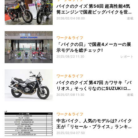
バイクのクイズ 第56回 超高性能4気
筒エンジンで国産ビッグバイクを世界
一に導いた2台の名車とは?
2026/02/04 08:00
連載
ワーク＆ライフ
「バイクの日」で国産4メーカーの展
示モデルを総チェック!
2025/08/22 11:30
レポート
ワーク＆ライフ
バイクのクイズ 第47回 カワサキ「バ
リオス」そっくりなのにSUZUKIロゴ
のバイク、正体は?
2025/07/08 11:30
連載
ワーク＆ライフ
中古バイク、人気のモデルは? バイク
王が「リセール・プライス」ランキン
グを発表!
2025/02/04 07:50