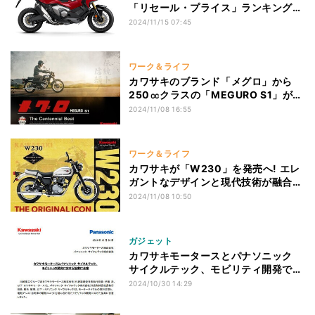
「リセール・プライス」ランキングを
発表!
2024/11/15 07:45
ワーク＆ライフ
カワサキのブランド「メグロ」から
250㏄クラスの「MEGURO S1」が新
登場!
2024/11/08 16:55
ワーク＆ライフ
カワサキが「W230」を発売へ! エレ
ガントなデザインと現代技術が融合し
た250ccクラスの"W"
2024/11/08 10:50
ガジェット
カワサキモータースとパナソニック
サイクルテック、モビリティ開発で協
業
2024/10/30 14:29