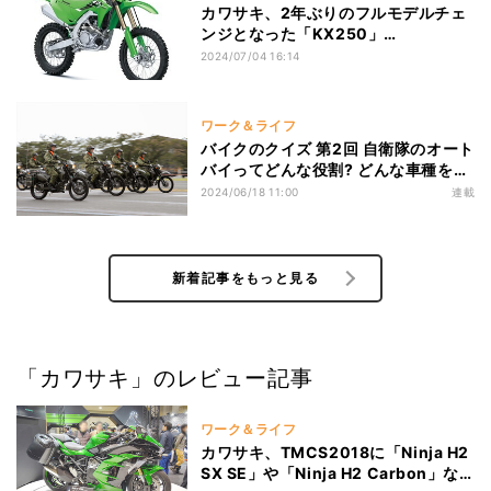
カワサキ、2年ぶりのフルモデルチェ
ンジとなった「KX250」
「KX250X」を新発売!
2024/07/04 16:14
ワーク＆ライフ
バイクのクイズ 第2回 自衛隊のオート
バイってどんな役割? どんな車種を使
っている?
2024/06/18 11:00
連載
新着記事をもっと見る
「カワサキ」のレビュー記事
ワーク＆ライフ
カワサキ、TMCS2018に「Ninja H2
SX SE」や「Ninja H2 Carbon」な