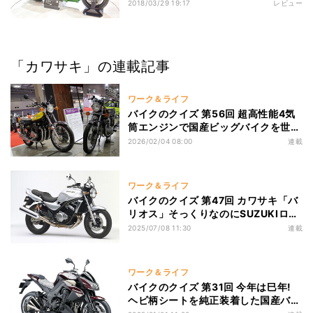
どを出展
2018/03/29 19:17
レビュー
「カワサキ」の連載記事
ワーク＆ライフ
バイクのクイズ 第56回 超高性能4気
筒エンジンで国産ビッグバイクを世界
一に導いた2台の名車とは?
2026/02/04 08:00
連載
ワーク＆ライフ
バイクのクイズ 第47回 カワサキ「バ
リオス」そっくりなのにSUZUKIロゴ
のバイク、正体は?
2025/07/08 11:30
連載
ワーク＆ライフ
バイクのクイズ 第31回 今年は巳年!
ヘビ柄シートを純正装着した国産バイ