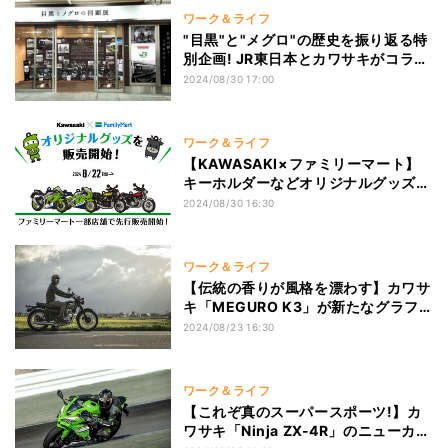
ワーク＆ライフ
"目黒"と"メグロ"の歴史を振り返る特
別企画! JR東日本とカワサキがコラボ
イベント
2024/08/30 17:00
ワーク＆ライフ
【KAWASAKI×ファミリーマート】
キーホルダーなどオリジナルグッズの
先行販売を開始
2024/08/30 16:30
ワーク＆ライフ
【伝統の香りが風格を漂わす】カワサ
キ「MEGURO K3」が新たなグラフ
ィックで登場!
2024/08/23 16:30
ワーク＆ライフ
【これぞ真のスーパースポーツ!】カ
ワサキ「Ninja ZX-4R」のニューカラ