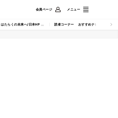
会員ページ
メニュー
はたらくの未来へ/日本HP
読者コーナー
おすすめナビ
マイナビB