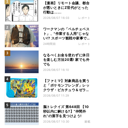
【漫画】リモート会議、都合
が悪いときにZ世代がとった
行動は......
2026/08/07 16:03
レポート
ワークマンの「ペルチェベス
ト」、"作業する人用"じゃな
い!? スポーツ観戦や家事で
の熱中症&冷え対策に――話
24時間前
レポート
題の商品を徹底検証
なるべくお金を使わずに休日
を楽しむ方法20選! 家でも外
でも
2026/08/07 16:10
【ファミマ】対象商品を買う
と「ポケモンフレンダ」レッ
クウザ・ピカチュウ＆ゼラオ
ラのスペシャルフレンダピッ
2026/08/07 11:29
クがもらえるキャンペーン
脳トレクイズ 第648回 【10
秒以内に解ける?】“仲間外
れ”の漢字を見つけよう!
2026/08/07 10:30
連載