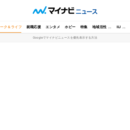
ワーク＆ライフ
就職応援
エンタメ
ホビー
特集
地域活性
IIJ
Googleでマイナビニュースを優先表示する方法