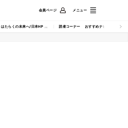
会員ページ
メニュー
はたらくの未来へ/日本HP
読者コーナー
おすすめナビ
マイナビB