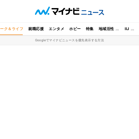
ワーク＆ライフ
就職応援
エンタメ
ホビー
特集
地域活性
IIJ
Googleでマイナビニュースを優先表示する方法