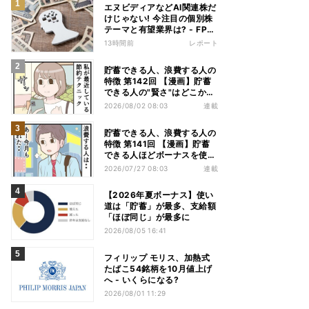
エヌビディアなどAI関連株だ
けじゃない! 今注目の個別株
テーマと有望業界は? - FP解
説
13時間前
レポート
貯蓄できる人、浪費する人の
特徴 第142回 【漫画】貯蓄
できる人の"賢さ"はどこか
ら? スーパーでの意外な習慣
2026/08/02 08:03
連載
貯蓄できる人、浪費する人の
特徴 第141回 【漫画】貯蓄
できる人ほどボーナスを使
う!? その差は"買う目的"にあ
2026/07/27 08:03
連載
った
【2026年夏ボーナス】使い
道は「貯蓄」が最多、支給額
「ほぼ同じ」が最多に
2026/08/05 16:41
フィリップ モリス、加熱式
たばこ54銘柄を10月値上げ
へ - いくらになる?
2026/08/01 11:29