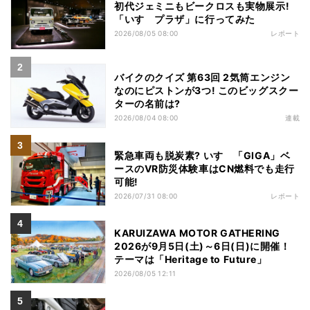
初代ジェミニもビークロスも実物展示!
「いすゞプラザ」に行ってみた
2026/08/05 08:00
レポート
バイクのクイズ 第63回 2気筒エンジン
なのにピストンが3つ! このビッグスクー
ターの名前は?
2026/08/04 08:00
連載
緊急車両も脱炭素? いすゞ「GIGA」ベ
ースのVR防災体験車はCN燃料でも走行
可能!
2026/07/31 08:00
レポート
KARUIZAWA MOTOR GATHERING
2026が9月5日(土)～6日(日)に開催！
テーマは「Heritage to Future」
2026/08/05 12:11