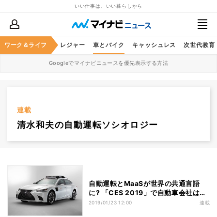
いい仕事は、いい暮らしから
ヘルスケア
ワーク＆ライフ
グルメ
レジャー
車とバイク
キャッシュレス
次世代教育
Googleでマイナビニュースを優先表示する方法
連載
清水和夫の自動運転ソシオロジー
自動運転とMaaSが世界の共通言語
に? 「CES 2019」で自動車会社は何
を語ったか
2019/01/23 12:00
連載