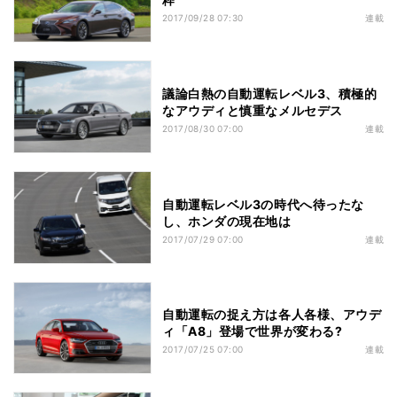
2017/09/28 07:30
連載
議論白熱の自動運転レベル3、積極的
なアウディと慎重なメルセデス
2017/08/30 07:00
連載
自動運転レベル3の時代へ待ったな
し、ホンダの現在地は
2017/07/29 07:00
連載
自動運転の捉え方は各人各様、アウデ
ィ「A8」登場で世界が変わる?
2017/07/25 07:00
連載