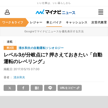
いい仕事は、いい暮らしから
ヘルスケア
ワーク＆ライフ
グルメ
レジャー
車とバイク
キャッシュレス
次世代教育
Googleでマイナビニュースを優先表示する方法
連載
清水和夫の自動運転ソシオロジー
第3回
レベル3が分岐点に? 押さえておきたい「自動
運転のレベリング」
掲載日
2017/05/15 07:00
著者：
清水和夫
URLをコピー