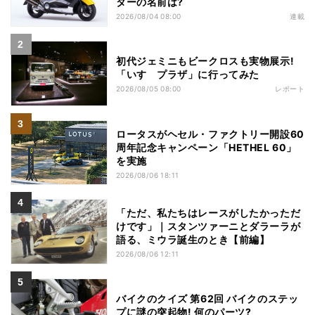
ターの名前は?
2026/08/04 08:00
連載
初代ジェミニもビークロスも実物展示!
「いすゞプラザ」に行ってみた
2026/08/05 08:00
レポート
ロータスがヘセル・ファクトリー開設60
周年記念キャンペーン「HETHEL 60」
を実施
2026/08/06 18:11
「ただ、私たちはレースがしたかっただ
けです」｜スタンツァーニとダラーラが
語る、ミウラ誕生のとき【前編】
2026/08/06 12:11
バイクのクイズ 第62回 バイクのステッ
プに謎の突起物! 何のパーツ?