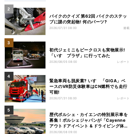
バイクのクイズ 第62回 バイクのステッ
プに謎の突起物! 何のパーツ?
2026/07/31 08:00
連載
初代ジェミニもビークロスも実物展示!
「いすゞプラザ」に行ってみた
2026/08/05 08:00
レポート
緊急車両も脱炭素? いすゞ「GIGA」ベ
ースのVR防災体験車はCN燃料でも走行
可能!
2026/07/31 08:00
レポート
歴代ポルシェ・カイエンの特別展示車を
募集！ポルシェジャパンが「Cayenne
アウトドアイベント & ドライビング体
験」を開催
2026/08/08 09:00