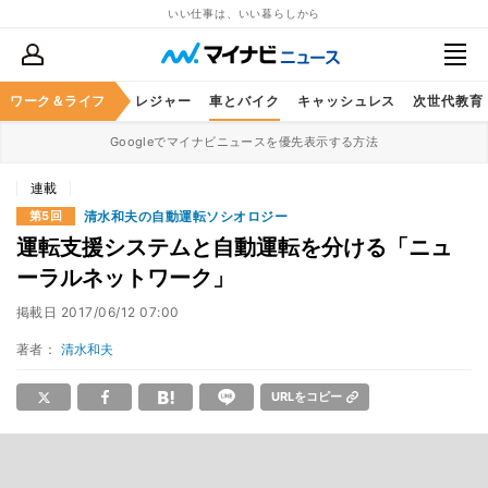
いい仕事は、いい暮らしから
ヘルスケア
ワーク＆ライフ
グルメ
レジャー
車とバイク
キャッシュレス
次世代教育
Googleでマイナビニュースを優先表示する方法
連載
清水和夫の自動運転ソシオロジー
第5回
運転支援システムと自動運転を分ける「ニュ
ーラルネットワーク」
掲載日
2017/06/12 07:00
著者：
清水和夫
URLをコピー