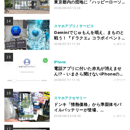
東京都内の団地に「ハッピーローソ
ンタウン」開店
2026/08/04 13:24
スマホアプリ / サービス
Geminiでじゅもんを唱え、まものと
戦う！『ドラクエ』コラボイベント
『ジェミニクエスト』を体験してき
2026/07/31 11:33
レポート
た
iPhone
電話アプリに付いた赤丸が消えませ
ん!? - いまさら聞けないiPhoneのな
ぜ
2026/07/17 11:15
ハウツー
スマホアクセサリー
ドンキ「情熱価格」から準固体モバ
イルバッテリーが登場、
20,000mAhで6,599円
2026/06/24 06:00
レポート