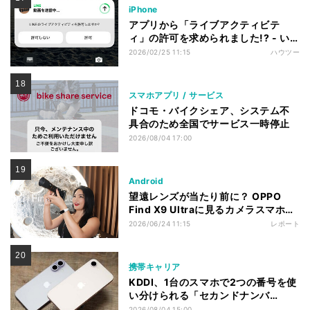
iPhone
アプリから「ライブアクティビテ
ィ」の許可を求められました!? - い
まさら聞けないiPhoneのなぜ
2026/02/25 11:15
ハウツー
スマホアプリ / サービス
ドコモ・バイクシェア、システム不
具合のため全国でサービス一時停止
2026/08/04 17:00
Android
望遠レンズが当たり前に？ OPPO
Find X9 Ultraに見るカメラスマホの
新たな進化
2026/06/24 11:15
レポート
携帯キャリア
KDDI、1台のスマホで2つの番号を使
い分けられる「セカンドナンバ
ー」 月額550円
2026/08/04 15:00