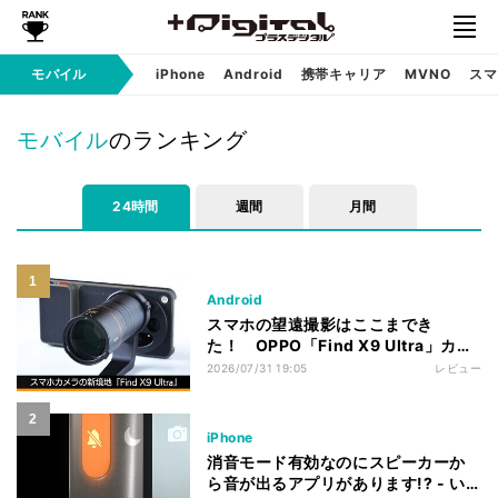
モバイル
iPhone
Android
携帯キャリア
MVNO
スマ
モバイル
のランキング
24時間
週間
月間
Android
スマホの望遠撮影はここまでき
た！ OPPO「Find X9 Ultra」カメ
ラ実写レビュー
2026/07/31 19:05
レビュー
iPhone
消音モード有効なのにスピーカーか
ら音が出るアプリがあります!? - い