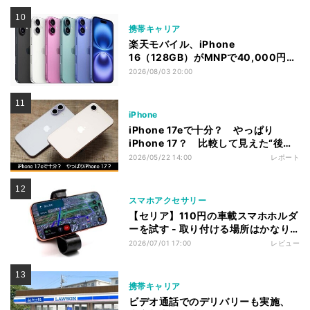
携帯キャリア
楽天モバイル、iPhone
16（128GB）がMNPで40,000円引
きに 新規契約でも40,000ポイント
2026/08/03 20:00
を還元
iPhone
iPhone 17eで十分？ やっぱり
iPhone 17？ 比較して見えた“後悔
しない選び方”
2026/05/22 14:00
レポート
スマホアクセサリー
【セリア】110円の車載スマホホルダ
ーを試す - 取り付ける場所はかなり
選ぶ
2026/07/01 17:00
レビュー
携帯キャリア
ビデオ通話でのデリバリーも実施、