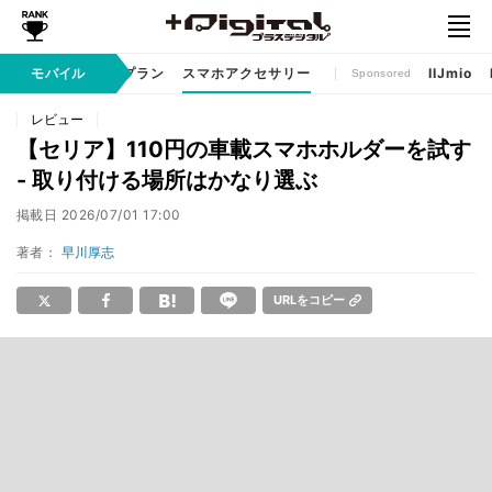
ゲームアプリ
モバイル
料金プラン
スマホアクセサリー
IIJmio
Sponsored
レビュー
【セリア】110円の車載スマホホルダーを試す
- 取り付ける場所はかなり選ぶ
掲載日
2026/07/01 17:00
著者：
早川厚志
URLをコピー