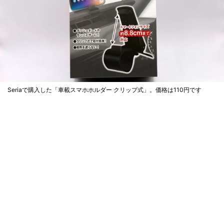
Seriaで購入した「車載スマホホルダー クリップ式」。価格は110円です