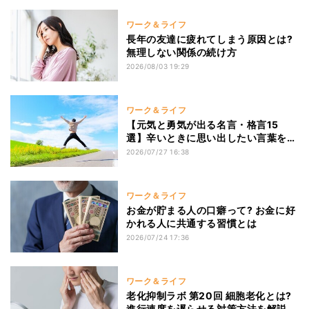
ワーク＆ライフ
長年の友達に疲れてしまう原因とは?
無理しない関係の続け方
2026/08/03 19:29
ワーク＆ライフ
【元気と勇気が出る名言・格言15
選】辛いときに思い出したい言葉を紹
介
2026/07/27 16:38
ワーク＆ライフ
お金が貯まる人の口癖って? お金に好
かれる人に共通する習慣とは
2026/07/24 17:36
ワーク＆ライフ
老化抑制ラボ 第20回 細胞老化とは?
進行速度を遅らせる対策方法を解説