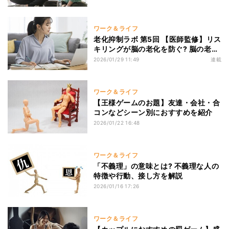
ワーク＆ライフ
老化抑制ラボ 第5回 【医師監修】リス
キリングが脳の老化を防ぐ? 脳の老化
のメカニズムと今日からできる予防方
2026/01/29 11:49
連載
法
ワーク＆ライフ
【王様ゲームのお題】友達・会社・合
コンなどシーン別におすすめを紹介
2026/01/22 16:48
ワーク＆ライフ
「不義理」の意味とは? 不義理な人の
特徴や行動、接し方を解説
2026/01/16 17:26
ワーク＆ライフ