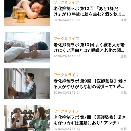
ワーク＆ライフ
老化抑制ラボ 第12回 「あと1杯だ
け」が10年後に差を生む? 酒を飲まな
い人が老けにくい理由【医師監修】
2026/04/03 16:29
連載
ワーク＆ライフ
老化抑制ラボ 第10回 よく寝る人が老
けにくい理由とは? 睡眠と老化の関係
性【医師監修】
2026/03/30 15:50
連載
ワーク＆ライフ
老化抑制ラボ 第9回 【医師監修】老け
る人がやりがちな朝の習慣って? 若さ
を守るモーニングルーティーン
2026/03/02 16:01
連載
ワーク＆ライフ
老化抑制ラボ 第7回 【医師監修】若さ
を保つカギは運動にあり? アンチエイ
ジング発想の運動ガイド
2026/02/25 15:54
連載