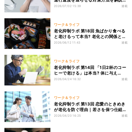
【医師監修】
2026/07/02 15:39
連載
ワーク＆ライフ
老化抑制ラボ 第18回 魚ばかり食べる
と老けるって本当? 老化との関係と正
しい知識を詳しく解説【医師監修】
2026/06/12 11:43
連載
ワーク＆ライフ
老化抑制ラボ 第14回 「1日2杯のコー
ヒーで老ける」は本当? 体に与え
る“意外な影響”とは【医師監修】
2026/04/24 16:32
連載
ワーク＆ライフ
老化抑制ラボ 第13回 恋愛のときめき
が老化を防ぐ理由｜若さを保つ仕組み
を解説【医師監修】
2026/04/20 16:25
連載