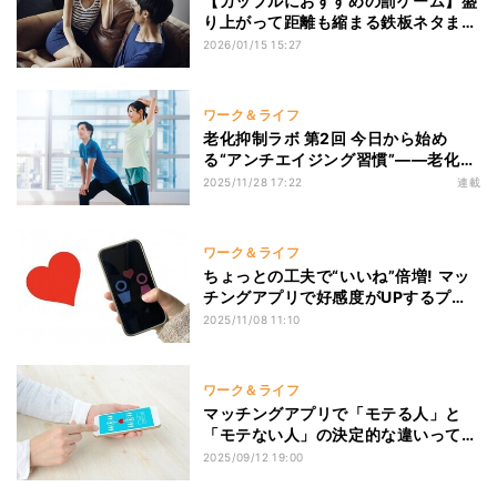
【カップルにおすすめの罰ゲーム】盛
り上がって距離も縮まる鉄板ネタまと
め
2026/01/15 15:27
ワーク＆ライフ
老化抑制ラボ 第2回 今日から始め
る“アンチエイジング習慣”――老化を
遅らせる科学的メソッドとは
2025/11/28 17:22
連載
ワーク＆ライフ
ちょっとの工夫で“いいね”倍増! マッ
チングアプリで好感度がUPするプロ
フィール文のコツ【例文付き】
2025/11/08 11:10
ワーク＆ライフ
マッチングアプリで「モテる人」と
「モテない人」の決定的な違いって?
恋愛のプロが徹底解説!
2025/09/12 19:00