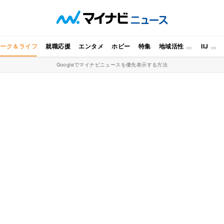
ワーク＆ライフ
就職応援
エンタメ
ホビー
特集
地域活性
IIJ
Googleでマイナビニュースを優先表示する方法