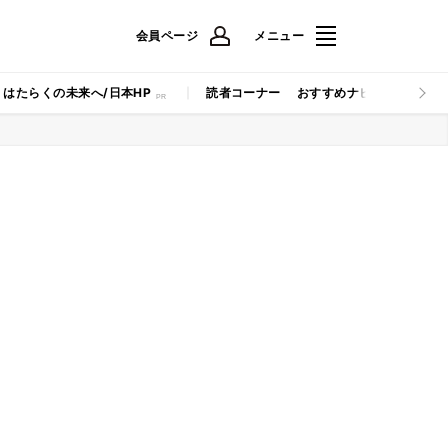
会員ページ
メニュー
はたらくの未来へ/日本HP
読者コーナー
おすすめナビ
マイナビB