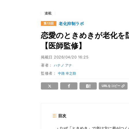
連載
老化抑制ラボ
第13回
恋愛のときめきが老化を
【医師監修】
掲載日
2026/04/20 16:25
著者：
ハナノ アナ
監修者：
中路 幸之助
URLをコピー
目次
なぜ「ときめき」で老け方に差がつく