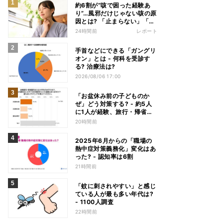
約6割が“咳で困った経験あ
り”…風邪だけじゃない咳の原
因とは? 「止まらない」「眠
れない」悩みを医師が解説
24時間前
レポート
手首などにできる「ガングリ
オン」とは - 何科を受診す
る? 治療法は?
2026/08/06 17:00
「お盆休み前の子どものか
ぜ」どう対策する? - 約5人
に1人が経験、旅行・帰省へ
の影響も
20時間前
2025年6月からの「職場の
熱中症対策義務化」変化はあ
った? - 認知率は6割
21時間前
「蚊に刺されやすい」と感じ
ている人が最も多い年代は?
- 1100人調査
22時間前