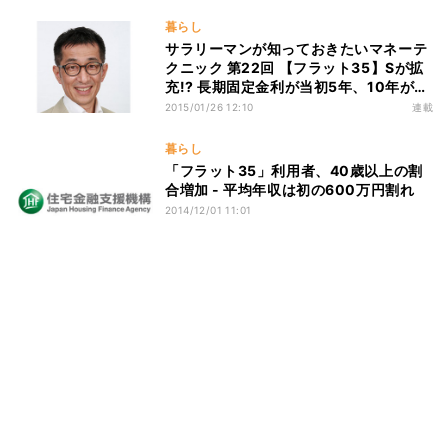
暮らし
サラリーマンが知っておきたいマネーテ
クニック 第22回 【フラット35】Sが拡
充!? 長期固定金利が当初5年、10年が変
動金利並みに!
2015/01/26 12:10
連載
暮らし
「フラット35」利用者、40歳以上の割
合増加 - 平均年収は初の600万円割れ
2014/12/01 11:01