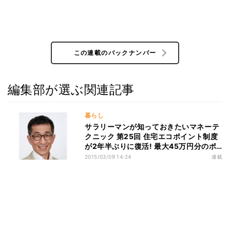
この連載のバックナンバー
編集部が選ぶ関連記事
暮らし
サラリーマンが知っておきたいマネーテ
クニック 第25回 住宅エコポイント制度
が2年半ぶりに復活! 最大45万円分のポ
イントがもらえる!
2015/03/09 14:24
連載