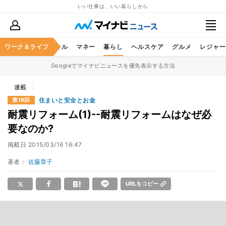
いい仕事は、いい暮らしから
ャリア
ワーク＆ライフ
ビジネススキル
マネー
暮らし
ヘルスケア
グルメ
レジャー
Googleでマイナビニュースを優先表示する方法
連載
住まいと安全とお金
第18回
耐震リフォーム(1)--耐震リフォームはなぜ必
要なのか?
掲載日
2015/03/16 16:47
著者：
佐藤章子
URLをコピー