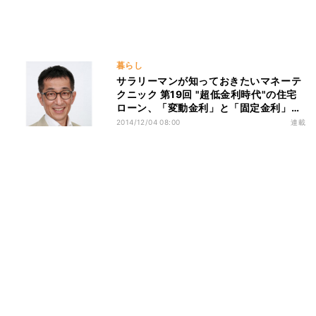
暮らし
サラリーマンが知っておきたいマネーテ
クニック 第19回 "超低金利時代"の住宅
ローン、「変動金利」と「固定金利」の
どちらを選ぶ?
2014/12/04 08:00
連載