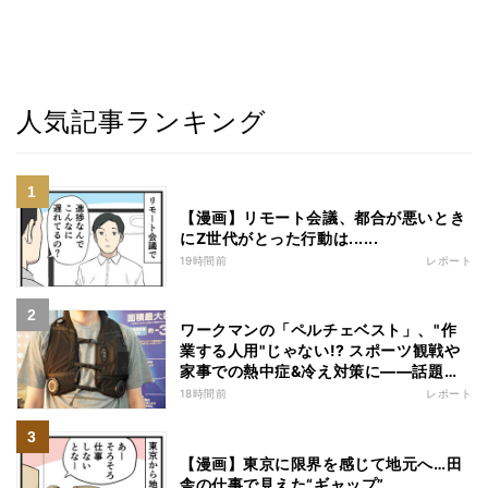
人気記事ランキング
【漫画】リモート会議、都合が悪いとき
にZ世代がとった行動は......
19時間前
レポート
ワークマンの「ペルチェベスト」、"作
業する人用"じゃない!? スポーツ観戦や
家事での熱中症&冷え対策に――話題の
商品を徹底検証
18時間前
レポート
【漫画】東京に限界を感じて地元へ…田
舎の仕事で見えた“ギャップ”