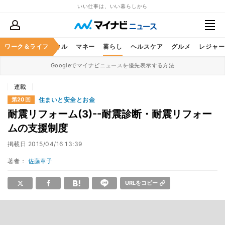
いい仕事は、いい暮らしから
ャリア
ワーク＆ライフ
ビジネススキル
マネー
暮らし
ヘルスケア
グルメ
レジャー
Googleでマイナビニュースを優先表示する方法
連載
住まいと安全とお金
第20回
耐震リフォーム(3)--耐震診断・耐震リフォー
ムの支援制度
掲載日
2015/04/16 13:39
著者：
佐藤章子
URLをコピー