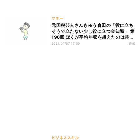
マネー
元国税芸人さんきゅう倉田の「役に立ち
そうで立たない少し役に立つ金知識」 第
196回 ぼくが平均年収を超えたのは芸歴
○年目
2021/04/07 17:00
連載
ビジネススキル