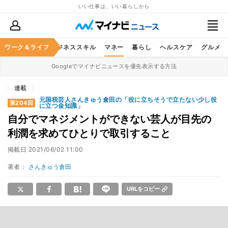
いい仕事は、いい暮らしから
ワーク＆ライフ
キャリア
ビジネススキル
マネー
暮らし
ヘルスケア
グルメ
Googleでマイナビニュースを優先表示する方法
連載
元国税芸人さんきゅう倉田の「役に立ちそうで立たない少し役
第204回
に立つ金知識」
自分でマネジメントができない芸人が目先の
利潤を求めてひとりで取引すること
掲載日
2021/06/02 11:00
著者：
さんきゅう倉田
URLをコピー