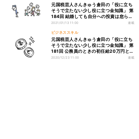
元国税芸人さんきゅう倉田の「役に立ち
そうで立たない少し役に立つ金知識」 第
184回 結婚しても自分への投資は怠らな
い
2021/01/13 11:00
連載
ビジネススキル
元国税芸人さんきゅう倉田の「役に立ち
そうで立たない少し役に立つ金知識」 第
181回 公務員のときの初任給20万円と冬
のボーナス45万円を2つの口座へ
2020/12/23 11:00
連載