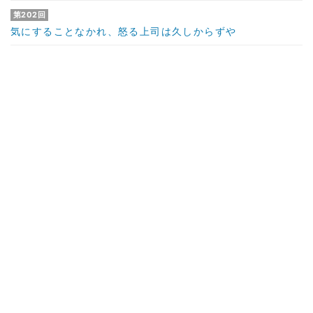
第202回
気にすることなかれ、怒る上司は久しからずや