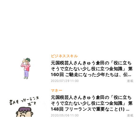
ビジネススキル
元国税芸人さんきゅう倉田の「役に立ち
そうで立たない少し役に立つ金知識」 第
160回 ご馳走になった少年たちは、伝票
を覗いた
2020/07/29 11:00
連載
マネー
元国税芸人さんきゅう倉田の「役に立ち
そうで立たない少し役に立つ金知識」 第
148回 フリーランスで重要なこと(1) ～
指名で仕事を手に入れる～
2020/05/06 11:00
連載