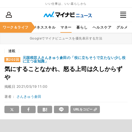
いい仕事は、いい暮らしから
ワーク＆ライフ
キャリア
ビジネススキル
マネー
暮らし
ヘルスケア
グルメ
Googleでマイナビニュースを優先表示する方法
連載
元国税芸人さんきゅう倉田の「役に立ちそうで立たない少し役
第202回
に立つ金知識」
気にすることなかれ、怒る上司は久しからず
や
掲載日
2021/05/19 11:00
著者：
さんきゅう倉田
URLをコピー