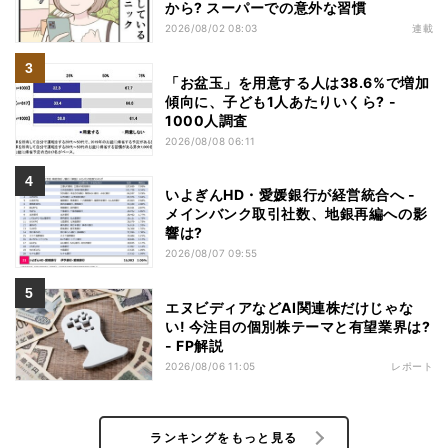
から? スーパーでの意外な習慣
2026/08/02 08:03
連載
「お盆玉」を用意する人は38.6%で増加
傾向に、子ども1人あたりいくら? -
1000人調査
2026/08/08 06:11
いよぎんHD・愛媛銀行が経営統合へ -
メインバンク取引社数、地銀再編への影
響は?
2026/08/07 09:55
エヌビディアなどAI関連株だけじゃな
い! 今注目の個別株テーマと有望業界は?
- FP解説
2026/08/06 11:05
レポート
ランキングをもっと見る