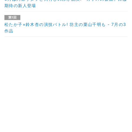
期待の新人登場
第1回
松たか子×鈴木杏の演技バトル! 坊主の栗山千明も - 7月の3
作品