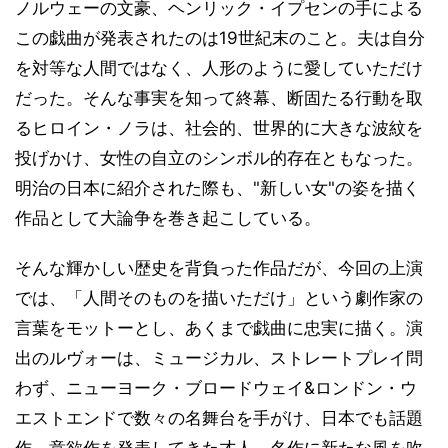
ノルウェーの文豪、ヘンリック・イプセンの手による
この戯曲が発表されたのは19世紀末のこと。夫は自分
を対等な人間ではなく、人形のように愛していただけ
だった。そんな事実を知って終幕、断固たる行動を取
るヒロイン・ノラは、社会的、世界的に大きな波紋を
投げかけ、女性の自立のシンボル的存在ともなった。
明治の日本に紹介された際も、"新しい女"の姿を描く
作品として大論争を巻き起こしている。
そんな輝かしい歴史を背負った作品だが、今回の上演
では、「人間そのものを描いただけ」という劇作家の
言葉をモットーとし、あくまで戯曲に忠実に描く。演
出のルヴォーは、ミュージカル、ストレートプレイ問
わず、ニューヨーク・ブロードウェイ&ロンドン・ウ
エストエンドで数々の名舞台を手がけ、日本でも話題