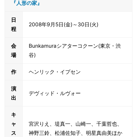
『人形の家』
日
2008年9月5日(金)～30日(火)
程
会
Bunkamuraシアターコクーン(東京・渋
場
谷)
作
ヘンリック・イプセン
演
デヴィッド・ルヴォー
出
キ
ャ
宮沢りえ、堤真一、山崎一、千葉哲也、
ス
神野三鈴、松浦佐知子、明星真由美ほか