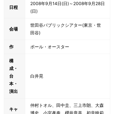
2008年9月14日(日)～2008年9月28日
日程
(日)
世田谷パブリックシアター(東京・世
会場
田谷)
作
ポール・オースター
構
成・
台
白井晃
本・
演出
仲村トオル、田中圭、三上市朗、大森
キャ
博史、小宮孝泰、櫻井章喜、初音映莉