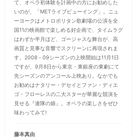
て、オペラ初体験を計画中の方にお勧めした
いのが、「METライブビューイング」。ニュ
ーヨークはメトロポリタン歌劇場の公演を全
国11の映画館で楽しめる好企画で、タイムラグ
はわずか半月ほど、ゴージャスな舞台が、高
画質と見事な音響でスクリーンに再現されま
す。2008－09シーズンの上映開始は11月1日
ですが、9月8日から東京・東銀座の東劇にて
先シーズンのアンコール上映あり。なかでも
お勧めはナタリー・デセイとファン・ディエ
ゴ・フローレスの二大スターが華麗な競演を
見せる『連隊の娘』。オペラの楽しさをぜひ
味わってみて!
藤本真由