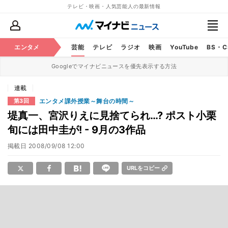
テレビ・映画・人気芸能人の最新情報
エンタメ
芸能
テレビ
ラジオ
映画
YouTube
BS・
Googleでマイナビニュースを優先表示する方法
連載
エンタメ課外授業～舞台の時間～
第3回
堤真一、宮沢りえに見捨てられ…? ポスト小栗
旬には田中圭が! - 9月の3作品
掲載日
2008/09/08 12:00
URLをコピー