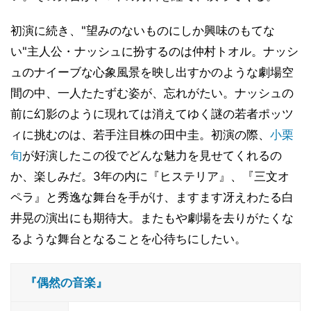
初演に続き、"望みのないものにしか興味のもてな
い"主人公・ナッシュに扮するのは仲村トオル。ナッシ
ュのナイーブな心象風景を映し出すかのような劇場空
間の中、一人たたずむ姿が、忘れがたい。ナッシュの
前に幻影のように現れては消えてゆく謎の若者ポッツ
ィに挑むのは、若手注目株の田中圭。初演の際、
小栗
旬
が好演したこの役でどんな魅力を見せてくれるの
か、楽しみだ。3年の内に『ヒステリア』、『三文オ
ペラ』と秀逸な舞台を手がけ、ますます冴えわたる白
井晃の演出にも期待大。またもや劇場を去りがたくな
るような舞台となることを心待ちにしたい。
『偶然の音楽』