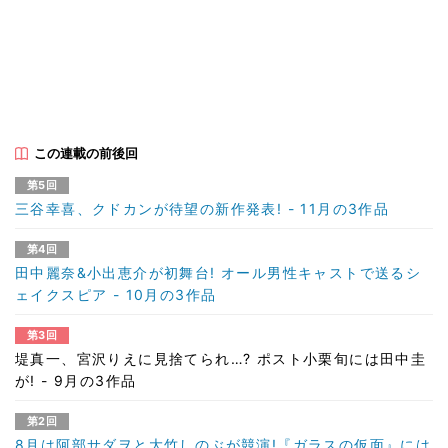
この連載の前後回
第5回
三谷幸喜、クドカンが待望の新作発表! - 11月の3作品
第4回
田中麗奈&小出恵介が初舞台! オール男性キャストで送るシ
ェイクスピア - 10月の3作品
第3回
堤真一、宮沢りえに見捨てられ…? ポスト小栗旬には田中圭
が! - 9月の3作品
第2回
8月は阿部サダヲと大竹しのぶが競演!『ガラスの仮面』には