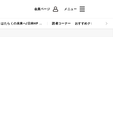
会員ページ
メニュー
はたらくの未来へ/日本HP
読者コーナー
おすすめナビ
マイナビB