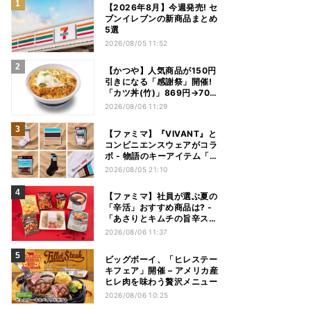
【2026年8月】今週発売! セ
ブンイレブンの新商品まとめ
5選
2026/08/05 11:52
【かつや】人気商品が150円
引きになる「感謝祭」開催!
「カツ丼(竹)」869円→704
円、「ロースカツ定食」913
2026/08/06 11:29
円→748円に - 8日間限定
【ファミマ】『VIVANT』と
コンビニエンスウェアがコラ
ボ - 物語のキーアイテム「別
班饅頭」も発売
2026/08/05 21:10
【ファミマ】社員が選ぶ夏の
「辛活」おすすめ商品は? -
「あさりとキムチの旨辛スン
ドゥブチゲ」「鬼金棒監修
2026/08/06 11:37
カラシビ焼き味噌らー麺」
「辛さがやみつき! ヤンニョ
ビッグボーイ、「ヒレステー
ムチキン」など
キフェア」開催 – アメリカ産
ヒレ肉を味わう贅沢メニュー
2026/08/06 10:25