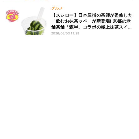
グルメ
【スシロー】日本屈指の茶師が監修した
「飲むお抹茶ッペ」が新登場! 京都の老
舗茶舗「森半」コラボの極上抹茶スイー
ツ4種を販売
2026/06/03 11:28