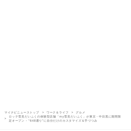
マイナビニューストップ
ワーク＆ライフ
グルメ
ロッテ雪見だいふくの体験型店舗「my雪見だいふく」が東京・中目黒に期間限
定オープン - "648通り"に自分だけのカスタマイズ＆手づつみ