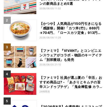
ンの新商品まとめ5選
2026/08/05 11:52
【かつや】人気商品が150円引きになる
「感謝祭」開催!「カツ丼(竹)」869円
→704円、「ロースカツ定食」913円
→748円に - 8日間限定
2026/08/06 11:29
【ファミマ】『VIVANT』とコンビニエ
ンスウェアがコラボ - 物語のキーアイテ
ム「別班饅頭」も発売
2026/08/05 21:10
【ファミマ】社員が選ぶ夏の「辛活」お
すすめ商品は? - 「あさりとキムチの旨
辛スンドゥブチゲ」「鬼金棒監修 カラシ
ビ焼き味噌らー麺」「辛さがやみつき!
24時間前
ヤンニョムチキン」など
【2026年8月】今週発売! ミニストップ