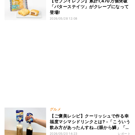
【セブンイレブン】累計1,470万個突破
「バターステイツ」がクレープになって
登場!
2026/05/28 12:08
グルメ
【ご褒美レシピ】クーリッシュで作る幸
福度マシマシドリンクとは? -「こういう
飲み方があったんすね…(眼から鱗」「冷
たくて美味しそう!」と話題
2026/05/20 14:23
レポート