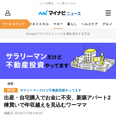
いい仕事は、いい暮らしから
ワーク＆ライフ
キャリア
ビジネススキル
マネー
暮らし
ヘルスケア
グルメ
Googleでマイナビニュースを優先表示する方法
連載
サラリーマンだけど不動産投資やってます
第2回
出産・自宅購入でお金に不安、新築アパート2
棟買いで年収越えを見込むワーママ
掲載日
2020/11/09 06:30