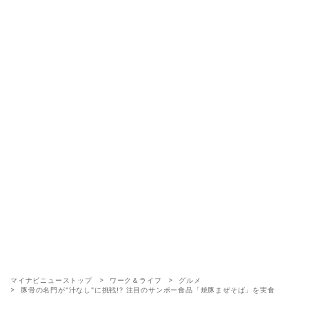
マイナビニューストップ
ワーク＆ライフ
グルメ
豚骨の名門が"汁なし"に挑戦!? 注目のサンポー食品「焼豚まぜそば」を実食