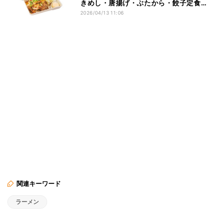
きめし・唐揚げ・ぶたから・餃子定食が
対象
2026/04/13 11:06
関連キーワード
ラーメン