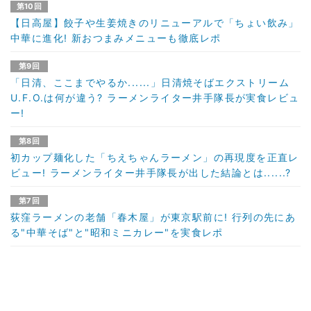
第10回
【日高屋】餃子や生姜焼きのリニューアルで「ちょい飲み」
中華に進化! 新おつまみメニューも徹底レポ
第9回
「日清、ここまでやるか......」日清焼そばエクストリーム
U.F.O.は何が違う? ラーメンライター井手隊長が実食レビュ
ー!
第8回
初カップ麺化した「ちえちゃんラーメン」の再現度を正直レ
ビュー! ラーメンライター井手隊長が出した結論とは......?
第7回
荻窪ラーメンの老舗「春木屋」が東京駅前に! 行列の先にあ
る"中華そば"と"昭和ミニカレー"を実食レポ