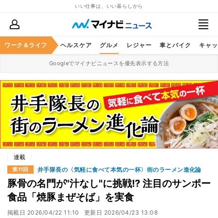
いい仕事は、いい暮らしから
ワーク＆ライフ
マネー
暮らし
ヘルスケア
グルメ
レジャー
車とバイク
キャッ
Googleでマイナビニュースを優先表示する方法
連載
井手隊長の〈気軽に食べて本気の一杯〉街のラーメン進化論
第11回
豚骨の名門が"汁なし"に挑戦!? 注目のサンポー
食品「焼豚まぜそば」を実食
掲載日
2026/04/22 11:10
更新日
2026/04/23 13:08