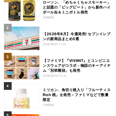
ローソン、「めちゃくちゃスモーキー」
と話題の「ビッグピート」から新作ハイ
ボール缶＆ミニボトル発売
15時間前
【2026年8月】今週発売! セブンイレブ
ンの新商品まとめ5選
2026/08/05 11:52
【ファミマ】『VIVANT』とコンビニエ
ンスウェアがコラボ - 物語のキーアイテ
ム「別班饅頭」も発売
2026/08/05 21:10
ミツカン、角切り桃入り「フルーティス
Rich 桃」を発売 – ファミマなどで数量
限定
17時間前