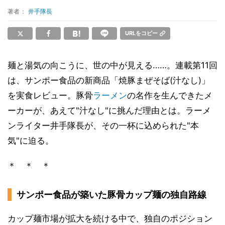
著者：
井手隊長
URLをコピー
麺と湯気の向こうに、世の中が見える……。連載第11回
は、サンポー食品の新商品「焼豚まぜそば(汁なし)」
を実食レビュー。豚骨
ラーメン
の名作を生んできたメ
ーカーが、あえて"汁なし"に挑んだ理由とは。ラーメ
ンライター井手隊長が、その一杯に込められた"本
気"に迫る。
＊ ＊ ＊
サンポー食品が築いた豚骨カップ麺の独自路線
カップ麺市場が拡大を続ける中で、独自のポジション