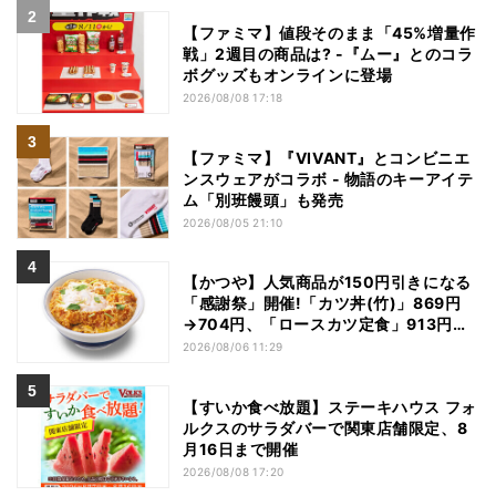
【ファミマ】値段そのまま「45%増量作
戦」2週目の商品は? -『ムー』とのコラ
ボグッズもオンラインに登場
2026/08/08 17:18
【ファミマ】『VIVANT』とコンビニエ
ンスウェアがコラボ - 物語のキーアイテ
ム「別班饅頭」も発売
2026/08/05 21:10
【かつや】人気商品が150円引きになる
「感謝祭」開催!「カツ丼(竹)」869円
→704円、「ロースカツ定食」913円
→748円に - 8日間限定
2026/08/06 11:29
【すいか食べ放題】ステーキハウス フォ
ルクスのサラダバーで関東店舗限定、8
月16日まで開催
2026/08/08 17:20