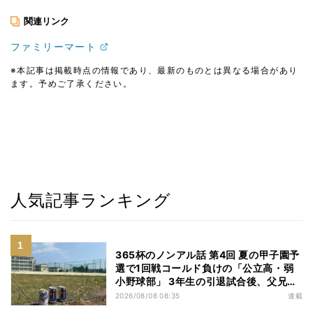
関連リンク
ファミリーマート
※本記事は掲載時点の情報であり、最新のものとは異なる場合があり
ます。予めご了承ください。
人気記事ランキング
365杯のノンアル話 第4回 夏の甲子園予
選で1回戦コールド負けの「公立高・弱
小野球部」 3年生の引退試合後、父兄
が“現場”で取り出したのは……
2026/08/08 08:35
連載