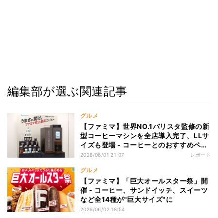
編集部が選ぶ関連記事
グルメ
【ファミマ】世界NO.1バリスタ監修の新
型コーヒーマシンを全店導入完了、LLサ
イズも登場 - コーヒーとのおすすめペア
リングは……「ファミチキ」!?
2026/06/01 21:07
レポート
グルメ
【ファミマ】「巨大オールスター祭」開
催 - コーヒー、サンドイッチ、スイーツ
など全14種が"巨大サイズ"に
2026/06/02 18:54