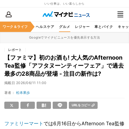
いい仕事は、いい暮らしから
ワーク＆ライフ
マネー
暮らし
ヘルスケア
グルメ
レジャー
車とバイク
キャッ
Googleでマイナビニュースを優先表示する方法
レポート
【ファミマ】初のお酒も! 大人気のAfternoon
Tea監修「アフタヌーンティーフェア」で過去
最多の28商品が登場 - 注目の新作は?
掲載日
2026/06/11 11:00
著者：
松本果歩
URLをコピー
ファミリーマート
では6月16日からAfternoon Tea監修