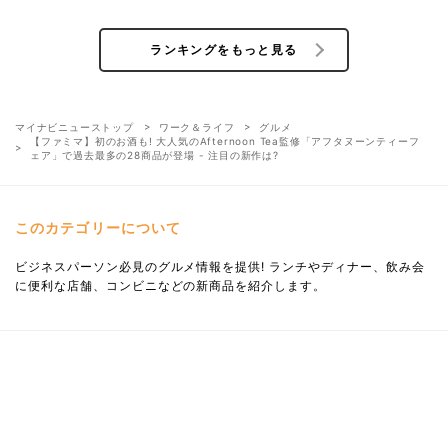
ランキングをもっと見る
マイナビニューストップ
ワーク＆ライフ
グルメ
【ファミマ】初のお酒も! 大人気のAfternoon Tea監修「アフタヌーンティーフ
ェア」で過去最多の28商品が登場 - 注目の新作は?
このカテゴリーについて
ビジネスパーソン必見のグルメ情報を提供! ランチやディナー、飲み会
に便利な店舗、コンビニなどの新商品を紹介します。