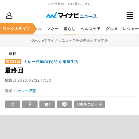
いい仕事は、いい暮らしから
ャリア
ワーク＆ライフ
ビジネススキル
マネー
暮らし
ヘルスケア
グルメ
レジャー
Googleでマイナビニュースを優先表示する方法
連載
カレー沢薫のほがらか家庭生活
第339回
最終回
掲載日
2023/02/22 17:30
著者：
カレー沢薫
URLをコピー