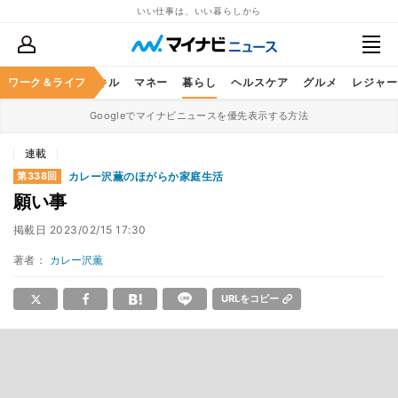
いい仕事は、いい暮らしから
ャリア
ワーク＆ライフ
ビジネススキル
マネー
暮らし
ヘルスケア
グルメ
レジャー
Googleでマイナビニュースを優先表示する方法
連載
カレー沢薫のほがらか家庭生活
第338回
願い事
掲載日
2023/02/15 17:30
著者：
カレー沢薫
URLをコピー