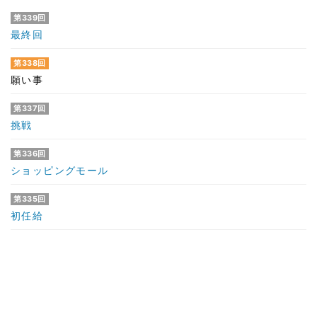
第339回
最終回
第338回
願い事
第337回
挑戦
第336回
ショッピングモール
第335回
初任給