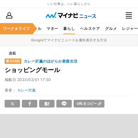
いい仕事は、いい暮らしから
ャリア
ワーク＆ライフ
ビジネススキル
マネー
暮らし
ヘルスケア
グルメ
レジャー
Googleでマイナビニュースを優先表示する方法
連載
カレー沢薫のほがらか家庭生活
第336回
ショッピングモール
掲載日
2023/02/01 17:30
著者：
カレー沢薫
URLをコピー