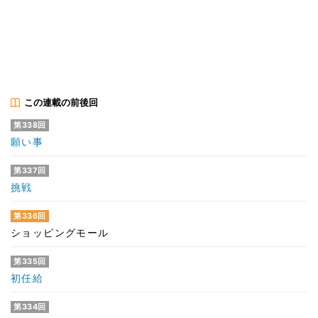
この連載の前後回
第338回
願い事
第337回
挑戦
第336回
ショッピングモール
第335回
初任給
第334回