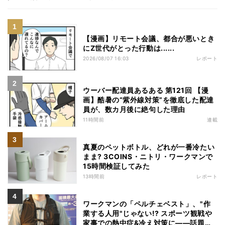
【漫画】リモート会議、都合が悪いとき
にZ世代がとった行動は......
2026/08/07 16:03
レポート
ウーバー配達員あるある 第121回 【漫
画】酷暑の“紫外線対策”を徹底した配達
員が、数カ月後に絶句した理由
11時間前
連載
真夏のペットボトル、どれが一番冷たい
まま? 3COINS・ニトリ・ワークマンで
15時間検証してみた
13時間前
レポート
ワークマンの「ペルチェベスト」、"作
業する人用"じゃない!? スポーツ観戦や
家事での熱中症&冷え対策に――話題の