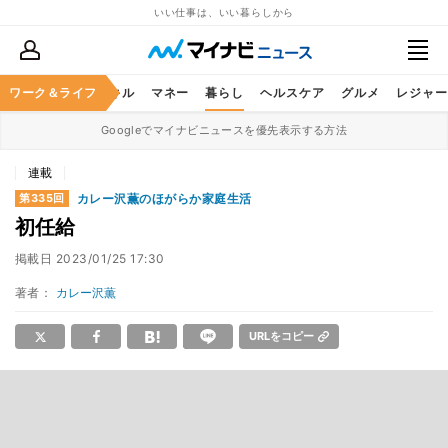
いい仕事は、いい暮らしから
ャリア
ワーク＆ライフ
ビジネススキル
マネー
暮らし
ヘルスケア
グルメ
レジャー
Googleでマイナビニュースを優先表示する方法
連載
カレー沢薫のほがらか家庭生活
第335回
初任給
掲載日
2023/01/25 17:30
著者：
カレー沢薫
URLをコピー