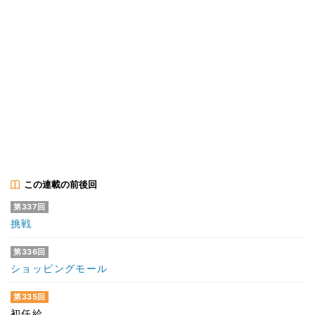
この連載の前後回
第337回
挑戦
第336回
ショッピングモール
第335回
初任給