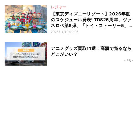
レジャー
【東京ディズニーリゾート】2026年度
のスケジュール発表! TDS25周年、ヴァ
ネロペ第6弾、「トイ・ストーリー5」公
開記念イベントなど
2025/11/19 09:06
アニメグッズ買取11選！高額で売るなら
どこがいい？
- PR -