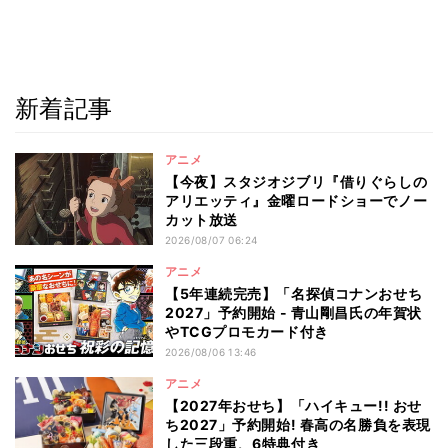
新着記事
アニメ
【今夜】スタジオジブリ『借りぐらしの
アリエッティ』金曜ロードショーでノー
カット放送
2026/08/07 06:24
アニメ
【5年連続完売】「名探偵コナンおせち
2027」予約開始 - 青山剛昌氏の年賀状
やTCGプロモカード付き
2026/08/06 13:46
アニメ
【2027年おせち】「ハイキュー!! おせ
ち2027」予約開始! 春高の名勝負を表現
した三段重、6特典付き