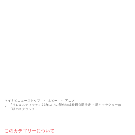
マイナビニューストップ
ホビー
アニメ
『リロ＆スティッチ』23年ぶりの新作短編映画公開決定 - 新キャラクターは
「猫のスクラッチ」
このカテゴリーについて