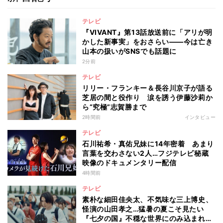
テレビ
『VIVANT』第13話放送前に「アリが明
かした新事実」をおさらい――今は亡き
山本の扱いがSNSでも話題に
2分前
テレビ
リリー・フランキー＆長谷川京子が語る
芝居の間と役作り 涙を誘う伊藤沙莉か
ら“究極”志賀勝まで
2時間前
インタビュー
テレビ
石川祐希・真佑兄妹に14年密着 あまり
言葉を交わさない2人…フジテレビ秘蔵
映像のドキュメンタリー配信
4時間前
テレビ
素朴な細田佳央太、不気味な三上博史、
怪演の山田孝之…猛暑の夏こそ見たい
『七夕の国』不穏な世界にのみ込まれる