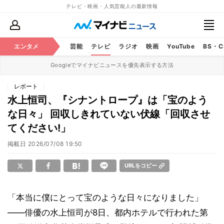
テレビ・映画・人気芸能人の最新情報
エンタメ
芸能
テレビ
ラジオ
映画
YouTube
BS・
Googleでマイナビニュースを優先表示する方法
レポート
水上恒司、『シナントロープ』は「宝のよう
な日々」 回収しきれていない伏線「回収させ
てください!」
掲載日
2026/07/08 19:50
URLをコピー
「本当に僕にとって宝のような日々になりました」
――俳優の水上恒司が8日、都内ホテルで行われた第