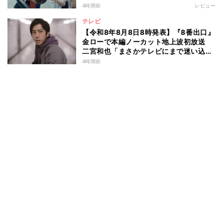
超常ミステリー
4時間前
レビュー
テレビ
【令和8年8月8日8時発表】『8番出口』
金ローで本編ノーカット地上波初放送
二宮和也「まさかテレビにまで迷い込ん
でしまうとは」
4時間前