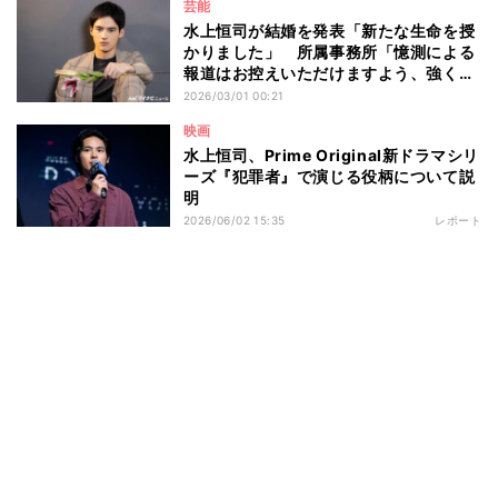
芸能
水上恒司が結婚を発表「新たな生命を授
かりました」 所属事務所「憶測による
報道はお控えいただけますよう、強くお
願い申し上げます」
2026/03/01 00:21
映画
水上恒司、Prime Original新ドラマシリ
ーズ『犯罪者』で演じる役柄について説
明
2026/06/02 15:35
レポート