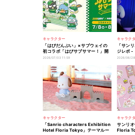
キャラクター
キャラク
「はぴだんぶい」×サブウェイの
「サンリ
初コラボ「はぴサブサマー！」開
ジレポ 
催 - 限定アクリルキーホルダー付
位15キ
2026/07/03 11:59
2026/06/28
きセットを販売
がり! 
30周年
キャラクター
キャラク
「Sanrio characters Exhibition
サンリオ
Hotel Floria Tokyo」テーマルー
Flori