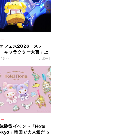
ター
オフェス2026」ステー
- 「キャラクター大賞」上
ャラ登場でファン大盛り上
 15:44
レポート
2連覇の「ポムポムプリン」
記念“喜劇”も
ター
体験型イベント「Hotel
a Tokyo」韓国で大人気だっ