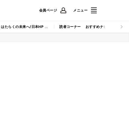
会員ページ
メニュー
はたらくの未来へ/日本HP
読者コーナー
おすすめナビ
マイナビB