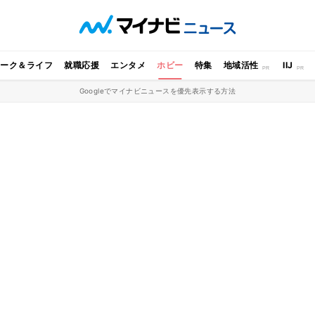
ワーク＆ライフ
就職応援
エンタメ
ホビー
特集
地域活性
IIJ
Googleでマイナビニュースを優先表示する方法