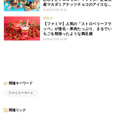
産マカダミアナッツチョコのアイスなど
全9品発売
2026/07/06 15:22
グルメ
【ファミマ】人気の「ストロベリーフラ
ッペ」が進化 - 果肉たっぷり、まるでい
ちごを頬張ったような満足感
2026/07/03 14:28
関連キーワード
ファミリーマート
関連リンク