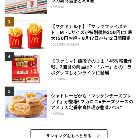
ンの新商品まとめ5選
17時間前
【マクドナルド】「マックフライポテ
ト」M・Lサイズが特別価格250円に! 最
大150円お得 - 8月17日から12日間限定
2026/08/10 04:00
【ファミマ】値段そのまま「45%増量作
戦」2週目の商品は? -『ムー』とのコラ
ボグッズもオンラインに登場
2026/08/08 17:18
シャトレーゼから「マッケンチーズブレ
ッド」が登場! マカロニ×チーズソースの
アメリカ定番家庭料理が惣菜パンに
17時間前
ランキングをもっと見る