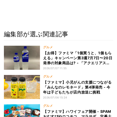
編集部が選ぶ関連記事
グルメ
【お得】ファミマ「1個買うと、1個もら
える」キャンペーン第3週7月7日〜20日
発券の対象商品は? - 「アクエリアス
500ml」を買うと、「アクエリアス
2026/07/07 11:55
950ml」がもらえる!
グルメ
【ファミマ】小児がんの支援につながる
「みんなのレモネード」第4弾発売 - 今
年は子どもたちが店内放送に挑戦
2026/07/06 15:24
グルメ
【ファミマ】ハワイフェア開催 - SPAM
おむすびやロコモコ、マラサダ、定番土