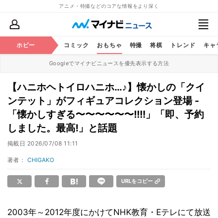
アニメ・特撮などのコアな情報をより深く
アニメ
ホビー
鉄道
コミック
おもちゃ
特撮
将棋
トレンド
キャ
Googleでマイナビニュースを優先表示する方法
【ハニホヘトイロハニホ…♪】懐かしの「クイ
ンテット」がフィギュアコレクション登場 -
「懐かしすぎる〜〜〜〜〜〜!!!!」「即、予約
しました。最高!」と話題
掲載日
2026/07/08 11:11
著者：
CHIGAKO
URLをコピー
2003年～2012年度にかけてNHK教育・Eテレにて放送