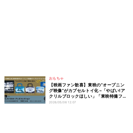
おもちゃ
【映画ファン歓喜】東映の“オープニン
グ映像”がカプセルトイ化 –「やばい!ア
クリルブロックほしい」「東映特撮フィ
ギュアの背景に」と話題
2026/05/06 12:07