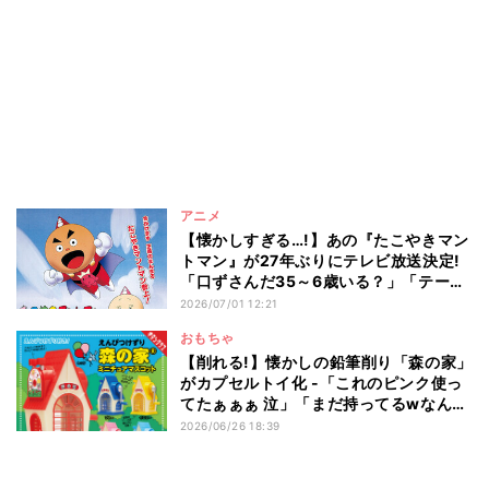
アニメ
【懐かしすぎる…!】あの『たこやきマン
トマン』が27年ぶりにテレビ放送決定!
「口ずさんだ35～6歳いる？」「テーマ
ソングだけは変えないで」と話題に
2026/07/01 12:21
おもちゃ
【削れる!】懐かしの鉛筆削り「森の家」
がカプセルトイ化 -「これのピンク使っ
てたぁぁぁ 泣」「まだ持ってるwなんな
ら使ってる」と話題
2026/06/26 18:39