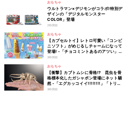
おもちゃ
ウルトラマン×デジモンがコラボ!特別デ
ザインの「デジタルモンスター
COLOR」登場
2時間前
おもちゃ
【カプセルトイ】レトロ可愛い「コンビ
ニソフト」がめじるしチャームになって
登場! -「チョコミントあるのアツい」
「中身出せるのたのしい」と話題
3時間前
おもちゃ
【衝撃】カブトムシに骨格⁉ 昆虫を骨
格標本化したガシャポン登場にネット騒
然 -「エグカッコイイ!!!!!!!!」「トリケ
ラみたい!」
3時間前