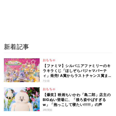
新着記事
おもちゃ
【ファミマ】シルバニアファミリーのキ
ラキラくじ「ほしぞらパジャマパーテ
ィ」発売! A賞からラストチャンス賞まで
を一覧で紹介
7分前
おもちゃ
【爆笑】映画ちいかわ「島二郎」店主の
BIGぬい登場に、「後ろ姿やばすぎる
w」「抱っこして寝たい!!!!!」の声
2時間前