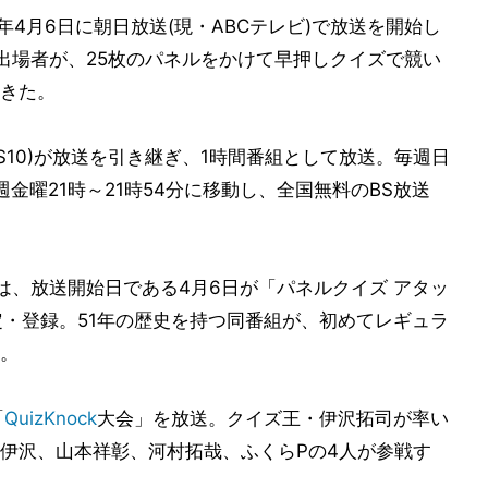
5年4月6日に朝日放送(現・ABCテレビ)で放送を開始し
出場者が、25枚のパネルをかけて早押しクイズで競い
きた。
現・BS10)が放送を引き継ぎ、1時間番組として放送。毎週日
金曜21時～21時54分に移動し、全国無料のBS放送
には、放送開始日である4月6日が「パネルクイズ アタッ
定・登録。51年の歴史を持つ同番組が、初めてレギュラ
。
「
QuizKnock
大会」を放送。クイズ王・伊沢拓司が率い
ら、伊沢、山本祥彰、河村拓哉、ふくらPの4人が参戦す