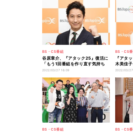
BS・CS番組
BS・CS
谷原章介、『アタック25』復活に
『アタッ
「もう1回番組を作り直す気持ち
木美佳子
で」
介への継
2022/03/27 16:09
2022/03/27
BS・CS番組
BS・CS