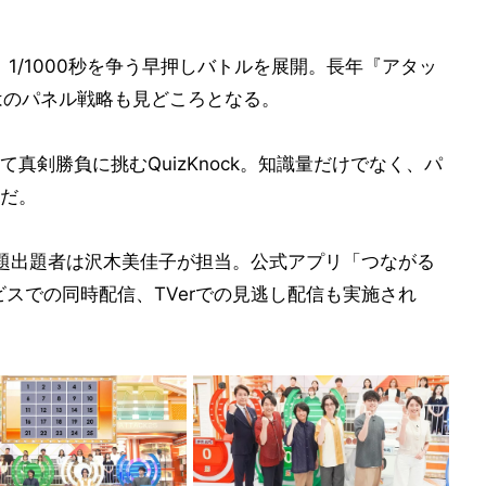
、1/1000秒を争う早押しバトルを展開。長年『アタッ
はのパネル戦略も見どころとなる。
真剣勝負に挑むQuizKnock。知識量だけでなく、パ
だ。
題出題者は沢木美佳子が担当。公式アプリ「つながる
スでの同時配信、TVerでの見逃し配信も実施され