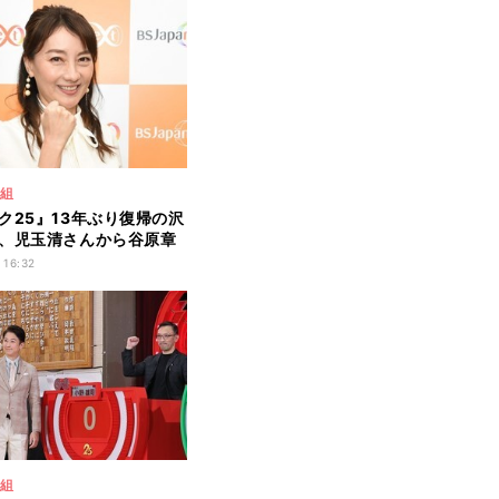
番組
ク25』13年ぶり復帰の沢
、児玉清さんから谷原章
承を語る
 16:32
番組