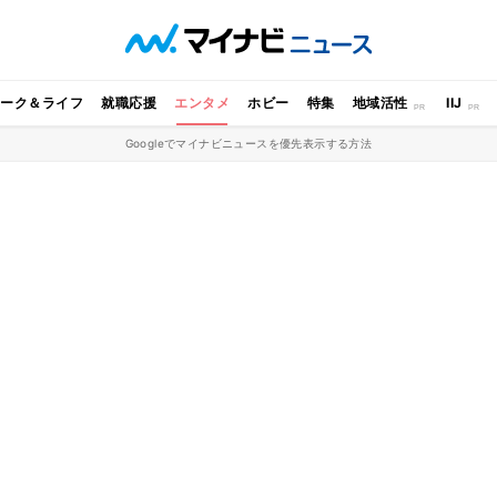
ワーク＆ライフ
就職応援
エンタメ
ホビー
特集
地域活性
IIJ
Googleでマイナビニュースを優先表示する方法