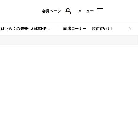
会員ページ
メニュー
はたらくの未来へ/日本HP
読者コーナー
おすすめナビ
マイナビB