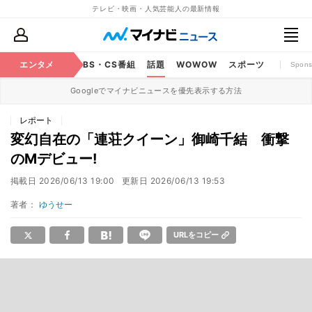
テレビ・映画・人気芸能人の最新情報
映画
エンタメ
YouTube
BS・CS番組
話題
WOWOW
スポーツ
Spons
Googleでマイナビニュースを優先表示する方法
レポート
変幻自在の「連荘クイーン」御崎千結 衝撃
のMデビュー!
掲載日
2026/06/13 19:00
更新日
2026/06/13 19:53
著者：
ゆうせー
URLをコピー