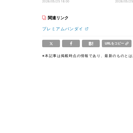
【TAMASHII NATIONS LIVE
ズに登場【
2026/05/25 18:00
2026/05/25
ACTION FIGURE EXPO 2026開
LIVE A
催記念商品】
2026
関連リンク
プレミアムバンダイ
URLをコピー
※本記事は掲載時点の情報であり、最新のものと