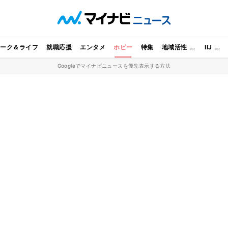
ワーク＆ライフ
就職応援
エンタメ
ホビー
特集
地域活性
IIJ
Googleでマイナビニュースを優先表示する方法