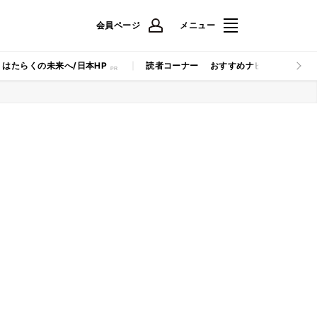
会員ページ
メニュー
はたらくの未来へ/日本HP
読者コーナー
おすすめナビ
マイナビB