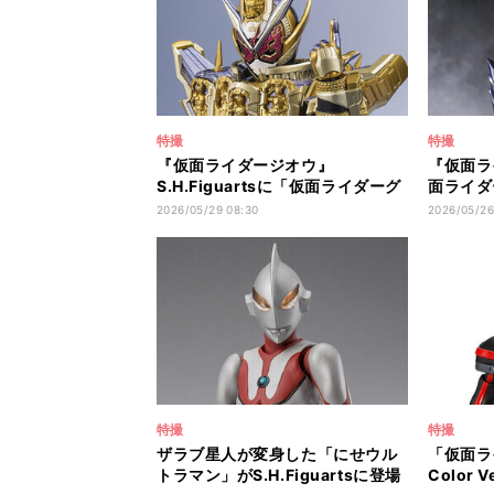
特撮
特撮
『仮面ライダージオウ』
『仮面ラ
S.H.Figuartsに「仮面ライダーグ
面ライダ
ランドジオウ」が平成ジェネレー
S.H.Fi
2026/05/29 08:30
2026/05/26
ションズエディションとして登場
特撮
特撮
ザラブ星人が変身した「にせウル
「仮面ライ
トラマン」がS.H.Figuartsに登場
Color