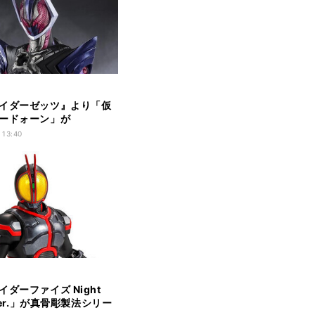
イダーゼッツ』より「仮
ードォーン」が
guartsに登場
 13:40
ダーファイズ Night
 Ver.」が真骨彫製法シリー