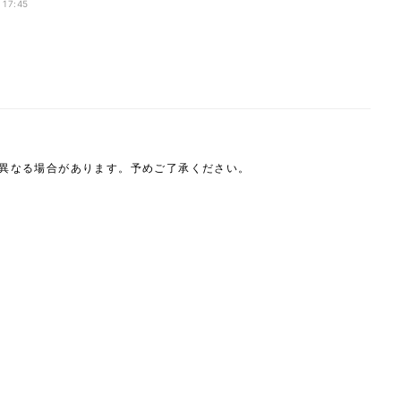
TAMASHII NATIONS
 17:45
CTION FIGURE EXPO
開催記念商品】
は異なる場合があります。予めご了承ください。